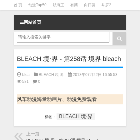
首 页
动漫Top50
航海王
有药
向日葵
斗罗2
斗罗3
火影
一拳超人
柯南
阴阳师
节目清单
网站首页
BLEACH 境·界 - 第258话 境界 bleach
blea
BLEACH 境·界
2018年07月22日 16:55:53
581
0
风车动漫海量动画片、动漫免费观看
BLEACH 境·界
标签：
上一篇