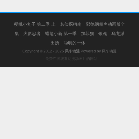
樱桃小丸子 第二季 上
名侦探柯南
郭德纲相声动画版全
集
火影忍者
蜡笔小新 第一季
加菲猫
银魂
乌龙派
出所
聪明的一休
Copyright © 2012 - 2026
风车动漫
Powered by
风车动漫
－免费在线观看动漫动画片的网站