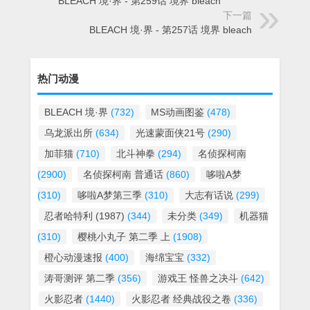
BLEACH 境·界 - 第259话 境界 bleach
下一篇
BLEACH 境·界 - 第257话 境界 bleach
热门动漫
BLEACH 境·界
(732)
MS动画图鉴
(478)
乌龙派出所
(634)
光速蒙面侠21号
(290)
加菲猫
(710)
北斗神拳
(294)
名侦探柯南
(2900)
名侦探柯南 普通话
(860)
哆啦A梦
(310)
哆啦A梦第三季
(310)
大志有话说
(299)
忍者哈特利 (1987)
(344)
未分类
(349)
机器猫
(310)
樱桃小丸子 第二季 上
(1908)
橙心动漫速报
(400)
海绵宝宝
(332)
涛哥测评 第二季
(356)
游戏王 怪兽之决斗
(642)
火影忍者
(1440)
火影忍者 经典战役之卷
(336)