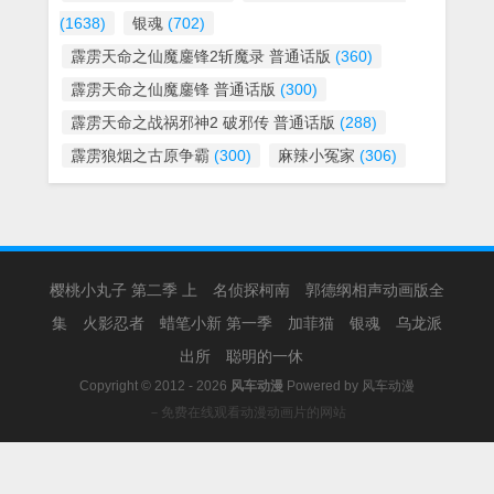
(1638)
银魂
(702)
霹雳天命之仙魔鏖锋2斩魔录 普通话版
(360)
霹雳天命之仙魔鏖锋 普通话版
(300)
霹雳天命之战祸邪神2 破邪传 普通话版
(288)
霹雳狼烟之古原争霸
(300)
麻辣小冤家
(306)
樱桃小丸子 第二季 上
名侦探柯南
郭德纲相声动画版全
集
火影忍者
蜡笔小新 第一季
加菲猫
银魂
乌龙派
出所
聪明的一休
Copyright © 2012 - 2026
风车动漫
Powered by
风车动漫
－免费在线观看动漫动画片的网站