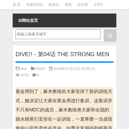
首 页
动漫Top50
航海王
有药
向日葵
斗罗2
斗罗3
火影
一拳超人
柯南
阴阳师
节目清单
网站首页
DIVE!! - 第04话 THE STRONG MEN
dive
DIVE!!
2018年07月22日 16:49:14
1076
0
黄金周到了，麻木教练给大家安排了新的训练方
式，她决定让大家在黄金周进行集训。这集训并
不只有MDC的成员，麻木教练将大家和全国的
跳水精英们安排在一起训练，一直将要一当成宿
敌的山田笃彦也在其中。知季非常期待和精英选