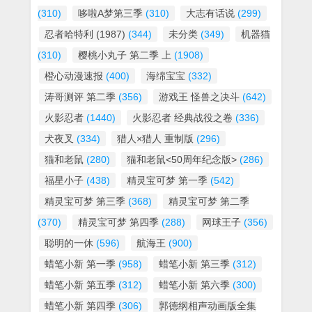
(310)
哆啦A梦第三季
(310)
大志有话说
(299)
忍者哈特利 (1987)
(344)
未分类
(349)
机器猫
(310)
樱桃小丸子 第二季 上
(1908)
橙心动漫速报
(400)
海绵宝宝
(332)
涛哥测评 第二季
(356)
游戏王 怪兽之决斗
(642)
火影忍者
(1440)
火影忍者 经典战役之卷
(336)
犬夜叉
(334)
猎人×猎人 重制版
(296)
猫和老鼠
(280)
猫和老鼠<50周年纪念版>
(286)
福星小子
(438)
精灵宝可梦 第一季
(542)
精灵宝可梦 第三季
(368)
精灵宝可梦 第二季
(370)
精灵宝可梦 第四季
(288)
网球王子
(356)
聪明的一休
(596)
航海王
(900)
蜡笔小新 第一季
(958)
蜡笔小新 第三季
(312)
蜡笔小新 第五季
(312)
蜡笔小新 第六季
(300)
蜡笔小新 第四季
(306)
郭德纲相声动画版全集