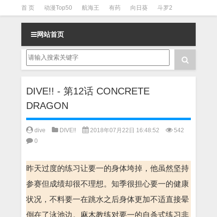
首 页
动漫Top50
航海王
有药
向日葵
斗罗2
斗罗3
火影
一拳超人
柯南
阴阳师
节目清单
网站首页
DIVE!! - 第12话 CONCRETE
DRAGON
dive
DIVE!!
2018年07月22日 16:48:52
542
0
昨天过度的练习让要一的身体垮掉，他虽然坚持
参赛但成绩却很不理想。知季很担心要一的健康
状况，不料要一在跳水之后身体更加不适直接晕
倒在了泳池边。麻木教练对要一的自杀式练习非