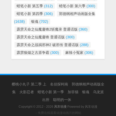
蜡笔小新 第五季
(312)
蜡笔小新 第六季
(300)
蜡笔小新 第四季
(306)
郭德纲相声动画版全集
(1638)
银魂
(702)
霹雳天命之仙魔鏖锋2斩魔录 普通话版
(360)
霹雳天命之仙魔鏖锋 普通话版
(300)
霹雳天命之战祸邪神2 破邪传 普通话版
(288)
霹雳狼烟之古原争霸
(300)
麻辣小冤家
(306)
樱桃小丸子 第二季 上
名侦探柯南
郭德纲相声动画版全
集
火影忍者
蜡笔小新 第一季
加菲猫
银魂
乌龙派
出所
聪明的一休
Copyright © 2012 - 2026
风车动漫
Powered by
风车动漫
－免费在线观看动漫动画片的网站