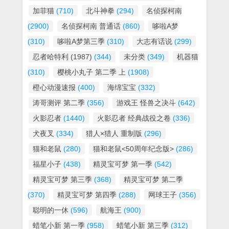
加菲猫
(710)
北斗神拳
(294)
名侦探柯南
(2900)
名侦探柯南 普通话
(860)
哆啦A梦
(310)
哆啦A梦第三季
(310)
大志有话说
(299)
忍者哈特利 (1987)
(344)
未分类
(349)
机器猫
(310)
樱桃小丸子 第二季 上
(1908)
橙心动漫速报
(400)
海绵宝宝
(332)
涛哥测评 第二季
(356)
游戏王 怪兽之决斗
(642)
火影忍者
(1440)
火影忍者 经典战役之卷
(336)
犬夜叉
(334)
猎人×猎人 重制版
(296)
猫和老鼠
(280)
猫和老鼠<50周年纪念版>
(286)
福星小子
(438)
精灵宝可梦 第一季
(542)
精灵宝可梦 第三季
(368)
精灵宝可梦 第二季
(370)
精灵宝可梦 第四季
(288)
网球王子
(356)
聪明的一休
(596)
航海王
(900)
蜡笔小新 第一季
(958)
蜡笔小新 第三季
(312)