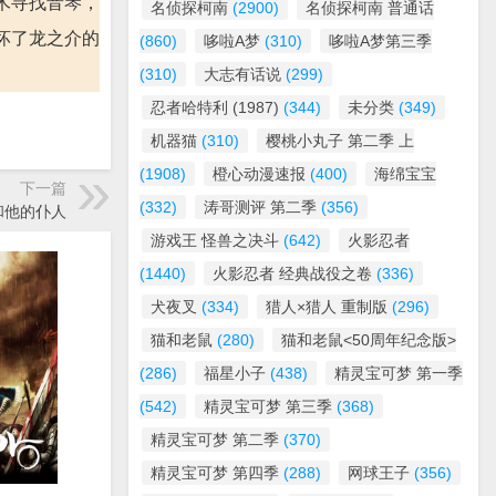
木寻找音琴，
名侦探柯南
(2900)
名侦探柯南 普通话
坏了龙之介的
(860)
哆啦A梦
(310)
哆啦A梦第三季
(310)
大志有话说
(299)
忍者哈特利 (1987)
(344)
未分类
(349)
机器猫
(310)
樱桃小丸子 第二季 上
(1908)
橙心动漫速报
(400)
海绵宝宝
下一篇
(332)
涛哥测评 第二季
(356)
上帝和他的仆人
游戏王 怪兽之决斗
(642)
火影忍者
(1440)
火影忍者 经典战役之卷
(336)
犬夜叉
(334)
猎人×猎人 重制版
(296)
猫和老鼠
(280)
猫和老鼠<50周年纪念版>
(286)
福星小子
(438)
精灵宝可梦 第一季
(542)
精灵宝可梦 第三季
(368)
精灵宝可梦 第二季
(370)
精灵宝可梦 第四季
(288)
网球王子
(356)