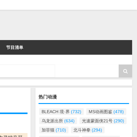
节目清单
热门动漫
BLEACH 境·界
(732)
MS动画图鉴
(478)
乌龙派出所
(634)
光速蒙面侠21号
(290)
加菲猫
(710)
北斗神拳
(294)