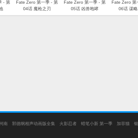
季 - 第
Fate Zero 第一季 - 第
Fate Zero 第一季 - 第
Fate Zero 
地
04话 魔枪之刃
05话 凶兽咆哮
06话 谋
柯南
郭德纲相声动画版全集
火影忍者
蜡笔小新 第一季
加菲猫