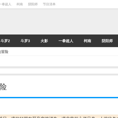
一拳超人
柯南
阴阳师
节目清单
斗罗2
斗罗3
火影
一拳超人
柯南
阴阳师
凛的冒险
冒险