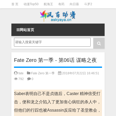
首 页
动漫Top50
航海王
有药
向日葵
斗罗2
斗罗3
火影
一拳超人
柯南
阴阳师
节目清单
网站首页
Fate Zero 第一季 - 第06话 谋略之夜
fate
Fate Zero 第一季
2018年07月22日 16:46:51
792
0
Saber表明自己不是贞德后，Caster 精神倍受打
击，便和龙之介陷入了更加丧心病狂的杀人中，
但他们的行踪也被Assassin反应给了圣堂教会，