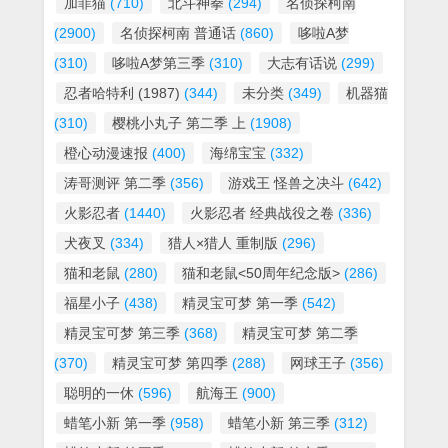
加菲猫
(710)
北斗神拳
(294)
名侦探柯南
(2900)
名侦探柯南 普通话
(860)
哆啦A梦
(310)
哆啦A梦第三季
(310)
大志有话说
(299)
忍者哈特利 (1987)
(344)
未分类
(349)
机器猫
(310)
樱桃小丸子 第二季 上
(1908)
橙心动漫速报
(400)
海绵宝宝
(332)
涛哥测评 第二季
(356)
游戏王 怪兽之决斗
(642)
火影忍者
(1440)
火影忍者 经典战役之卷
(336)
犬夜叉
(334)
猎人×猎人 重制版
(296)
猫和老鼠
(280)
猫和老鼠<50周年纪念版>
(286)
福星小子
(438)
精灵宝可梦 第一季
(542)
精灵宝可梦 第三季
(368)
精灵宝可梦 第二季
(370)
精灵宝可梦 第四季
(288)
网球王子
(356)
聪明的一休
(596)
航海王
(900)
蜡笔小新 第一季
(958)
蜡笔小新 第三季
(312)