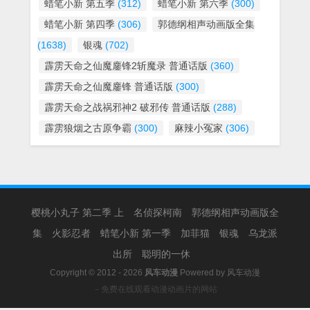
蜡笔小新 第五季
(312)
蜡笔小新 第六季
(300)
蜡笔小新 第四季
(306)
郭德纲相声动画版全集
(1638)
银魂
(702)
霹雳天命之仙魔鏖锋2斩魔录 普通话版
(360)
霹雳天命之仙魔鏖锋 普通话版
(300)
霹雳天命之战祸邪神2 破邪传 普通话版
(288)
霹雳狼烟之古原争霸
(300)
麻辣小冤家
(306)
樱桃小丸子 第二季 上
名侦探柯南
郭德纲相声动画版全
集
火影忍者
蜡笔小新 第一季
加菲猫
银魂
乌龙派
出所
聪明的一休
Copyright © 2012 - 2026
风车动漫
Powered by
风车动漫
－免费在线观看动漫动画片的网站