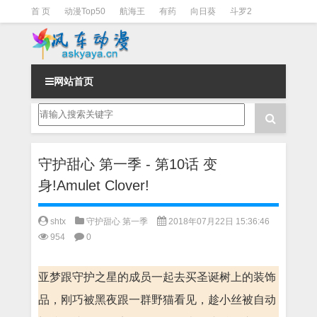
首 页
动漫Top50
航海王
有药
向日葵
斗罗2
斗罗3
火影
一拳超人
柯南
阴阳师
节目清单
网站首页
守护甜心 第一季 - 第10话 变
身!Amulet Clover!
shtx
守护甜心 第一季
2018年07月22日 15:36:46
954
0
亚梦跟守护之星的成员一起去买圣诞树上的装饰
品，刚巧被黑夜跟一群野猫看见，趁小丝被自动