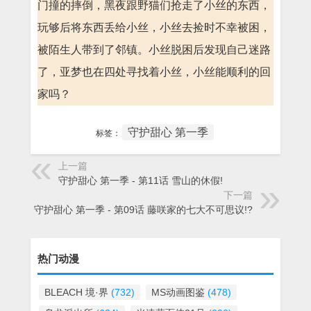
门撞的摔倒，黑夜跟野猫们抢走了小丝的东西，
玩够后将东西丢给小丝，小丝去捡时不幸被困，
被陌生人带到了邻镇。小丝脱困后发现自己迷路
了，亚梦也在四处寻找着小丝，小丝能顺利的回
家吗？
守护甜心 第一季
标签：
上一篇
守护甜心 第一季 - 第11话 雪山的休假!
下一篇
守护甜心 第一季 - 第09话 藤咲家的七大不可思议!?
热门动漫
BLEACH 境·界
(732)
MS动画图鉴
(478)