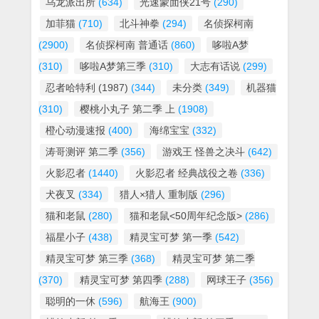
乌龙派出所
(634)
光速蒙面侠21号
(290)
加菲猫
(710)
北斗神拳
(294)
名侦探柯南
(2900)
名侦探柯南 普通话
(860)
哆啦A梦
(310)
哆啦A梦第三季
(310)
大志有话说
(299)
忍者哈特利 (1987)
(344)
未分类
(349)
机器猫
(310)
樱桃小丸子 第二季 上
(1908)
橙心动漫速报
(400)
海绵宝宝
(332)
涛哥测评 第二季
(356)
游戏王 怪兽之决斗
(642)
火影忍者
(1440)
火影忍者 经典战役之卷
(336)
犬夜叉
(334)
猎人×猎人 重制版
(296)
猫和老鼠
(280)
猫和老鼠<50周年纪念版>
(286)
福星小子
(438)
精灵宝可梦 第一季
(542)
精灵宝可梦 第三季
(368)
精灵宝可梦 第二季
(370)
精灵宝可梦 第四季
(288)
网球王子
(356)
聪明的一休
(596)
航海王
(900)