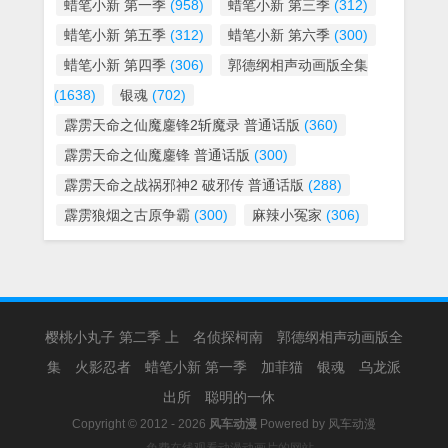
蜡笔小新 第一季
(958)
蜡笔小新 第三季
(312)
蜡笔小新 第五季
(312)
蜡笔小新 第六季
(300)
蜡笔小新 第四季
(306)
郭德纲相声动画版全集
(1638)
银魂
(702)
霹雳天命之仙魔鏖锋2斩魔录 普通话版
(360)
霹雳天命之仙魔鏖锋 普通话版
(300)
霹雳天命之战祸邪神2 破邪传 普通话版
(288)
霹雳狼烟之古原争霸
(300)
麻辣小冤家
(306)
樱桃小丸子 第二季 上
名侦探柯南
郭德纲相声动画版全
集
火影忍者
蜡笔小新 第一季
加菲猫
银魂
乌龙派
出所
聪明的一休
Copyright © 2012 - 2026
风车动漫
Powered by
风车动漫