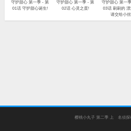
守护甜心 第一季 - 第
守护甜心 第一季 - 第
守护甜心 第一季 
01话 守护甜心诞生!
02话 心灵之蛋!
03话 刷刷的 
请交给小丝
樱桃小丸子 第二季 上
名侦探