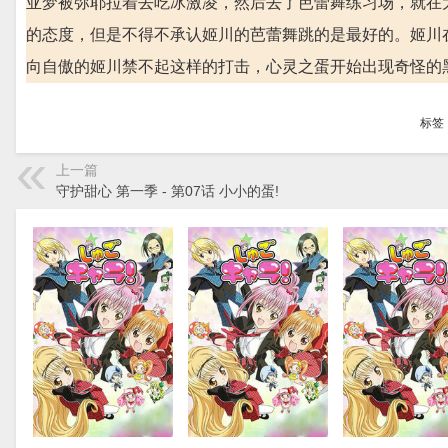
亚梦被弥耶拉着去吃冰激凌，然后去了芭蕾舞练习场，就在
的态度，但是不得不承认姬川的芭蕾舞跳的是最好的。姬川
向自傲的姬川禁不起这样的打击，心灵之蛋开始出现奇怪的
标签
上一篇
守护甜心 第一季 - 第07话 小小的蛋!