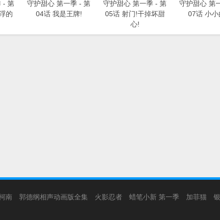
- 第
守护甜心 第一季 - 第
守护甜心 第一季 - 第
守护甜心 第一
漂浮的
04话 我是王牌!
05话 射门!干掉坏甜
07话 小小
心!
柯南
郭德纲相声动画版全集
火影忍者
蜡笔小新 第一季
加菲猫