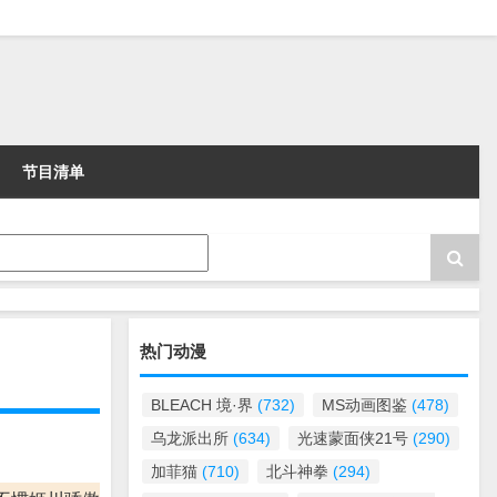
节目清单
热门动漫
BLEACH 境·界
(732)
MS动画图鉴
(478)
乌龙派出所
(634)
光速蒙面侠21号
(290)
加菲猫
(710)
北斗神拳
(294)