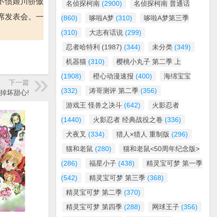
不惯姬川骄傲
名侦探柯南
(2900)
名侦探柯南 普通话
席发表会。一
(860)
哆啦A梦
(310)
哆啦A梦第三季
(310)
大志有话说
(299)
忍者哈特利 (1987)
(344)
未分类
(349)
机器猫
(310)
樱桃小丸子 第二季 上
(1908)
橙心动漫速报
(400)
海绵宝宝
下一篇
(332)
涛哥测评 第二季
(356)
干掉坏甜心!
游戏王 怪兽之决斗
(642)
火影忍者
(1440)
火影忍者 经典战役之卷
(336)
犬夜叉
(334)
猎人×猎人 重制版
(296)
猫和老鼠
(280)
猫和老鼠<50周年纪念版>
(286)
福星小子
(438)
精灵宝可梦 第一季
(542)
精灵宝可梦 第三季
(368)
精灵宝可梦 第二季
(370)
精灵宝可梦 第四季
(288)
网球王子
(356)