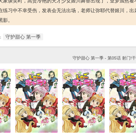
大家谈笑时，高贵冷艳的天才少女姬川舞香出现了，亚梦虽然看
在练习中不幸受伤，发表会无法出场，老师让弥耶代替姬川，出
黑影。
守护甜心 第一季
：
守护甜心 第一季 - 第05话 射门!