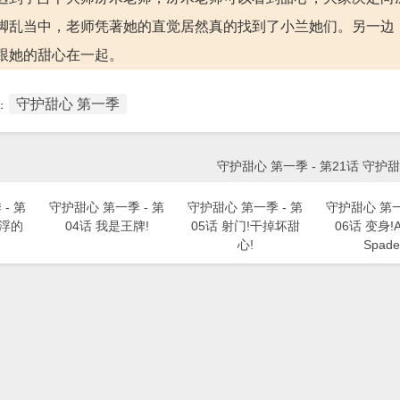
脚乱当中，老师凭著她的直觉居然真的找到了小兰她们。另一边
跟她的甜心在一起。
守护甜心 第一季
：
守护甜心 第一季 - 第21话 守护
- 第
守护甜心 第一季 - 第
守护甜心 第一季 - 第
守护甜心 第一
漂浮的
04话 我是王牌!
05话 射门!干掉坏甜
06话 变身!A
心!
Spade