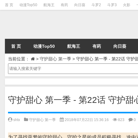
首 页
动漫Top50
航海王
有药
向日葵
斗罗2
斗罗3
火影
首 页
动漫Top50
航海王
有药
向日葵
当前位置：
>
守护甜心 第一季
>
守护甜心 第一季 - 第22话 守
守护甜心 第一季 - 第22话 守护
shtx
守护甜心 第一季
2018年07月22日 15:36:16
823
0
为了寻找亚梦的守护甜心，守护之星的成员积极寻找，途中