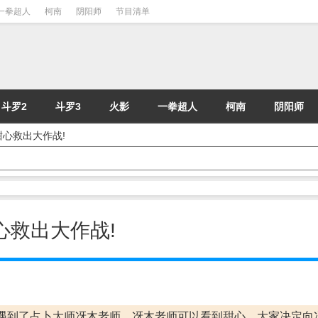
一拳超人
柯南
阴阳师
节目清单
斗罗2
斗罗3
火影
一拳超人
柯南
阴阳师
护甜心救出大作战!
甜心救出大作战!
遇到了占卜大师冴木老师，冴木老师可以看到甜心，大家决定向