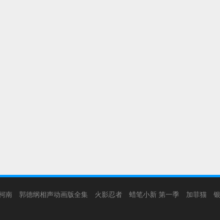
柯南
郭德纲相声动画版全集
火影忍者
蜡笔小新 第一季
加菲猫