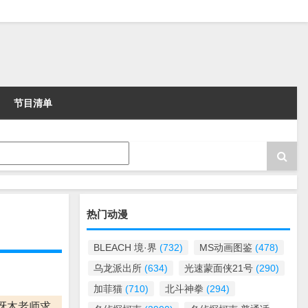
节目清单
热门动漫
BLEACH 境·界
(732)
MS动画图鉴
(478)
乌龙派出所
(634)
光速蒙面侠21号
(290)
加菲猫
(710)
北斗神拳
(294)
冴木老师求