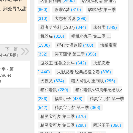
名侦探柯南
(2900)
名侦探柯南 普通话
，到处寻找甜
(860)
哆啦A梦
(310)
哆啦A梦第三季
(310)
大志有话说
(299)
忍者哈特利 (1987)
(344)
未分类
(349)
机器猫
(310)
樱桃小丸子 第二季 上
(1908)
橙心动漫速报
(400)
海绵宝宝
下一篇
(332)
涛哥测评 第二季
(356)
甜心被诱拐!
游戏王 怪兽之决斗
(642)
火影忍者
季 - 第
(1440)
火影忍者 经典战役之卷
(336)
mulet
犬夜叉
(334)
猎人×猎人 重制版
(296)
!
猫和老鼠
(280)
猫和老鼠<50周年纪念版>
(286)
福星小子
(438)
精灵宝可梦 第一季
(542)
精灵宝可梦 第三季
(368)
精灵宝可梦 第二季
(370)
精灵宝可梦 第四季
(288)
网球王子
(356)