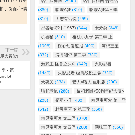
名侦探柯南
(2900)
名侦探柯南 普通话
丧，负面心情
(860)
哆啦A梦
(310)
哆啦A梦第三季
(310)
大志有话说
(299)
忍者哈特利 (1987)
(344)
未分类
(349)
机器猫
(310)
樱桃小丸子 第二季 上
(1908)
橙心动漫速报
(400)
海绵宝宝
下一篇
(332)
涛哥测评 第二季
(356)
灵屋大冒险!
游戏王 怪兽之决斗
(642)
火影忍者
季 - 第
(1440)
火影忍者 经典战役之卷
(336)
mulet
犬夜叉
(334)
猎人×猎人 重制版
(296)
!
猫和老鼠
(280)
猫和老鼠<50周年纪念版>
(286)
福星小子
(438)
精灵宝可梦 第一季
(542)
精灵宝可梦 第三季
(368)
精灵宝可梦 第二季
(370)
精灵宝可梦 第四季
(288)
网球王子
(356)