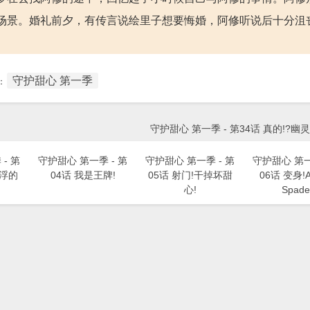
场景。婚礼前夕，有传言说绘里子想要悔婚，阿修听说后十分沮
守护甜心 第一季
：
守护甜心 第一季 - 第34话 真的!?幽
- 第
守护甜心 第一季 - 第
守护甜心 第一季 - 第
守护甜心 第一
漂浮的
04话 我是王牌!
05话 射门!干掉坏甜
06话 变身!A
心!
Spade