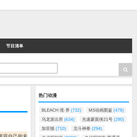
节目清单
热门动漫
BLEACH 境·界
(732)
MS动画图鉴
(478)
乌龙派出所
(634)
光速蒙面侠21号
(290)
加菲猫
(710)
北斗神拳
(294)
形容自己的未