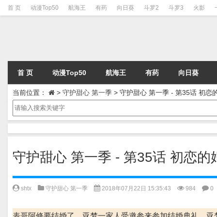
首 页
动漫Top50
航海王
有药
向日葵
斗罗2
斗罗3
火影
首 页
动漫Top50
航海王
有药
向日葵
当前位置：
>
守护甜心 第一季
>
守护甜心 第一季 - 第35话 初恋
守护甜心 第一季 - 第35话 初恋的
shtx
守护甜心 第一季
2018年07月22日 15:35:43
984
0
表哥阿修要结婚了，亚梦一家人受邀参来参加结婚典礼。亚