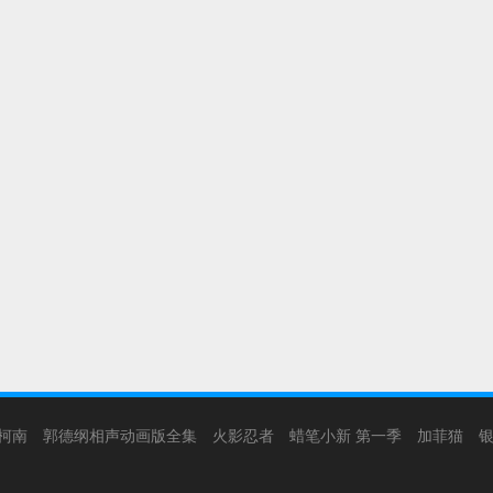
柯南
郭德纲相声动画版全集
火影忍者
蜡笔小新 第一季
加菲猫