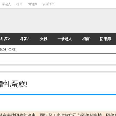
一拳超人
柯南
阴阳师
节目清单
斗罗2
斗罗3
火影
一拳超人
柯南
阴阳师
的婚礼蛋糕!
婚礼蛋糕!
梦在去找阿修的途中，回忆起了小时候自己与阿修的事情。阿修