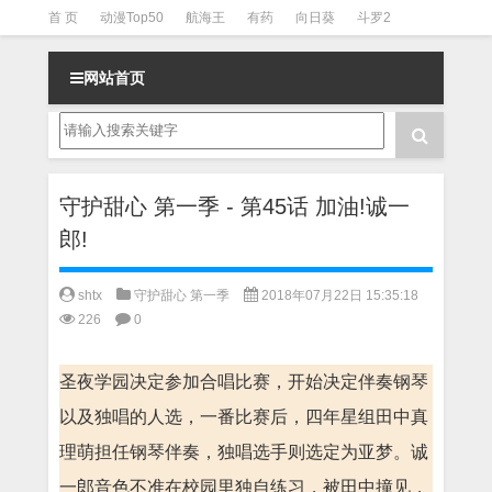
首 页
动漫Top50
航海王
有药
向日葵
斗罗2
斗罗3
火影
一拳超人
柯南
阴阳师
节目清单
网站首页
守护甜心 第一季 - 第45话 加油!诚一
郎!
shtx
守护甜心 第一季
2018年07月22日 15:35:18
226
0
圣夜学园决定参加合唱比赛，开始决定伴奏钢琴
以及独唱的人选，一番比赛后，四年星组田中真
理萌担任钢琴伴奏，独唱选手则选定为亚梦。诚
一郎音色不准在校园里独自练习，被田中撞见，