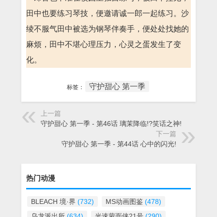
田中也要练习琴技，便邀请诚一郎一起练习。沙
绫不服气田中被选为钢琴伴奏手，便处处找她的
麻烦，田中不堪心理压力，心灵之蛋发生了变
化。
守护甜心 第一季
标签：
上一篇
守护甜心 第一季 - 第46话 璃茉降临!?笑话之神!
下一篇
守护甜心 第一季 - 第44话 心中的闪光!
热门动漫
BLEACH 境·界
(732)
MS动画图鉴
(478)
乌龙派出所
(634)
光速蒙面侠21号
(290)