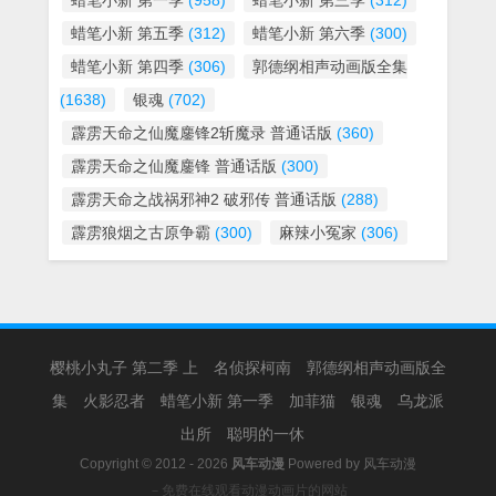
蜡笔小新 第一季
(958)
蜡笔小新 第三季
(312)
蜡笔小新 第五季
(312)
蜡笔小新 第六季
(300)
蜡笔小新 第四季
(306)
郭德纲相声动画版全集
(1638)
银魂
(702)
霹雳天命之仙魔鏖锋2斩魔录 普通话版
(360)
霹雳天命之仙魔鏖锋 普通话版
(300)
霹雳天命之战祸邪神2 破邪传 普通话版
(288)
霹雳狼烟之古原争霸
(300)
麻辣小冤家
(306)
樱桃小丸子 第二季 上
名侦探柯南
郭德纲相声动画版全
集
火影忍者
蜡笔小新 第一季
加菲猫
银魂
乌龙派
出所
聪明的一休
Copyright © 2012 - 2026
风车动漫
Powered by
风车动漫
－免费在线观看动漫动画片的网站