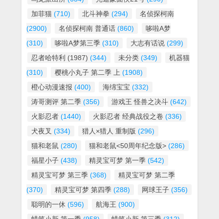
加菲猫
(710)
北斗神拳
(294)
名侦探柯南
(2900)
名侦探柯南 普通话
(860)
哆啦A梦
(310)
哆啦A梦第三季
(310)
大志有话说
(299)
忍者哈特利 (1987)
(344)
未分类
(349)
机器猫
(310)
樱桃小丸子 第二季 上
(1908)
橙心动漫速报
(400)
海绵宝宝
(332)
涛哥测评 第二季
(356)
游戏王 怪兽之决斗
(642)
火影忍者
(1440)
火影忍者 经典战役之卷
(336)
犬夜叉
(334)
猎人×猎人 重制版
(296)
猫和老鼠
(280)
猫和老鼠<50周年纪念版>
(286)
福星小子
(438)
精灵宝可梦 第一季
(542)
精灵宝可梦 第三季
(368)
精灵宝可梦 第二季
(370)
精灵宝可梦 第四季
(288)
网球王子
(356)
聪明的一休
(596)
航海王
(900)