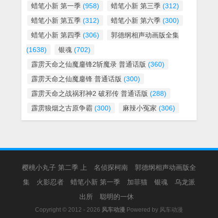
蜡笔小新 第一季
(958)
蜡笔小新 第三季
(312)
蜡笔小新 第五季
(312)
蜡笔小新 第六季
(300)
蜡笔小新 第四季
(306)
郭德纲相声动画版全集
(1638)
银魂
(702)
霹雳天命之仙魔鏖锋2斩魔录 普通话版
(360)
霹雳天命之仙魔鏖锋 普通话版
(300)
霹雳天命之战祸邪神2 破邪传 普通话版
(288)
霹雳狼烟之古原争霸
(300)
麻辣小冤家
(306)
樱桃小丸子 第二季 上
名侦探柯南
郭德纲相声动画版全
集
火影忍者
蜡笔小新 第一季
加菲猫
银魂
乌龙派
出所
聪明的一休
Copyright © 2012 - 2026
风车动漫
Powered by
风车动漫