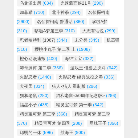
乌龙派出所
(634)
光速蒙面侠21号
(290)
加菲猫
(710)
北斗神拳
(294)
名侦探柯南
(2900)
名侦探柯南 普通话
(860)
哆啦A梦
(310)
哆啦A梦第三季
(310)
大志有话说
(299)
忍者哈特利 (1987)
(344)
未分类
(349)
机器猫
(310)
樱桃小丸子 第二季 上
(1908)
橙心动漫速报
(400)
海绵宝宝
(332)
涛哥测评 第二季
(356)
游戏王 怪兽之决斗
(642)
火影忍者
(1440)
火影忍者 经典战役之卷
(336)
犬夜叉
(334)
猎人×猎人 重制版
(296)
猫和老鼠
(280)
猫和老鼠<50周年纪念版>
(286)
福星小子
(438)
精灵宝可梦 第一季
(542)
精灵宝可梦 第三季
(368)
精灵宝可梦 第二季
(370)
精灵宝可梦 第四季
(288)
网球王子
(356)
聪明的一休
(596)
航海王
(900)