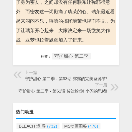
子身为密友，之间却没有任何联系让弥耶很意
外，而密友这一词戳痛了璃茉的心。璃茉最近看
起来闷闷不乐，嘻嘻的搞怪璃茉也视而不见，为
了让璃茉开心起来，大家决定来一场微笑大作
战，亚梦也拉着凪彦加入了进来。
守护甜心 第二季
标签：
上一篇
守护甜心 第二季 - 第63话 露露的完美圣诞节!
下一篇
守护甜心 第二季 - 第61话 传达给你! 小闪的思绪!
热门动漫
BLEACH 境·界
(732)
MS动画图鉴
(478)