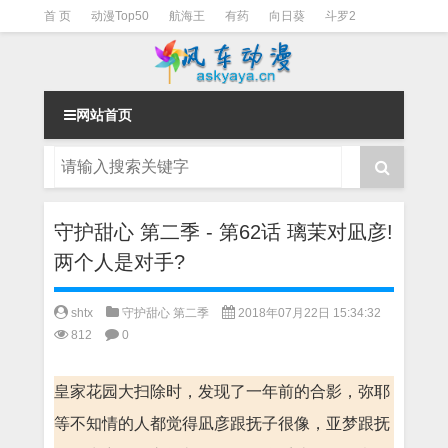
首 页
动漫Top50
航海王
有药
向日葵
斗罗2
斗罗3
火影
一拳超人
柯南
阴阳师
节目清单
网站首页
守护甜心 第二季 - 第62话 璃茉对凪彦!
两个人是对手?
shtx
守护甜心 第二季
2018年07月22日 15:34:32
812
0
皇家花园大扫除时，发现了一年前的合影，弥耶
等不知情的人都觉得凪彦跟抚子很像，亚梦跟抚