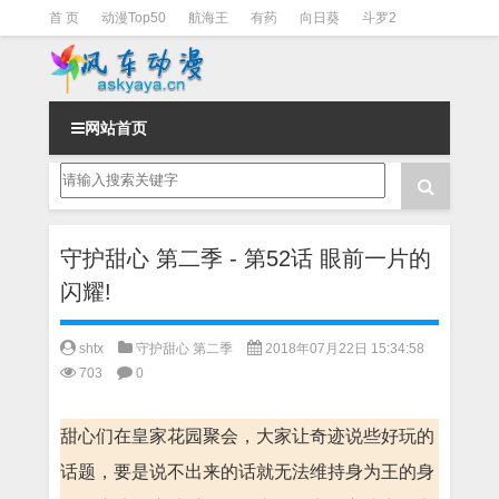
首 页
动漫Top50
航海王
有药
向日葵
斗罗2
斗罗3
火影
一拳超人
柯南
阴阳师
节目清单
网站首页
守护甜心 第二季 - 第52话 眼前一片的
闪耀!
shtx
守护甜心 第二季
2018年07月22日 15:34:58
703
0
甜心们在皇家花园聚会，大家让奇迹说些好玩的
话题，要是说不出来的话就无法维持身为王的身