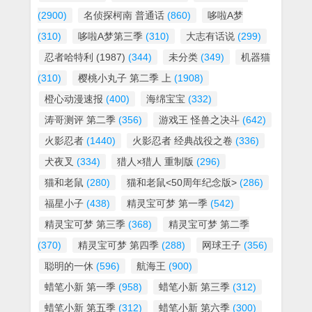
(2900)
名侦探柯南 普通话
(860)
哆啦A梦
(310)
哆啦A梦第三季
(310)
大志有话说
(299)
忍者哈特利 (1987)
(344)
未分类
(349)
机器猫
(310)
樱桃小丸子 第二季 上
(1908)
橙心动漫速报
(400)
海绵宝宝
(332)
涛哥测评 第二季
(356)
游戏王 怪兽之决斗
(642)
火影忍者
(1440)
火影忍者 经典战役之卷
(336)
犬夜叉
(334)
猎人×猎人 重制版
(296)
猫和老鼠
(280)
猫和老鼠<50周年纪念版>
(286)
福星小子
(438)
精灵宝可梦 第一季
(542)
精灵宝可梦 第三季
(368)
精灵宝可梦 第二季
(370)
精灵宝可梦 第四季
(288)
网球王子
(356)
聪明的一休
(596)
航海王
(900)
蜡笔小新 第一季
(958)
蜡笔小新 第三季
(312)
蜡笔小新 第五季
(312)
蜡笔小新 第六季
(300)