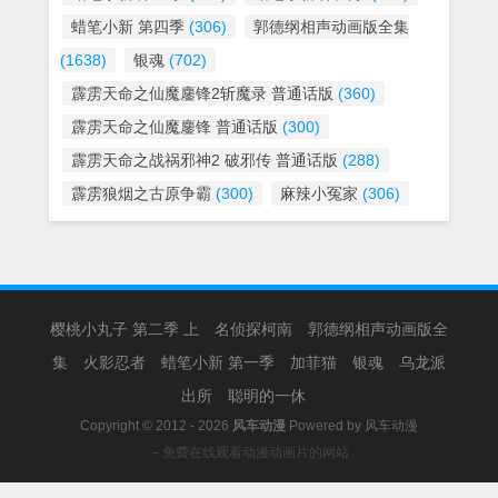
蜡笔小新 第四季
(306)
郭德纲相声动画版全集
(1638)
银魂
(702)
霹雳天命之仙魔鏖锋2斩魔录 普通话版
(360)
霹雳天命之仙魔鏖锋 普通话版
(300)
霹雳天命之战祸邪神2 破邪传 普通话版
(288)
霹雳狼烟之古原争霸
(300)
麻辣小冤家
(306)
樱桃小丸子 第二季 上
名侦探柯南
郭德纲相声动画版全
集
火影忍者
蜡笔小新 第一季
加菲猫
银魂
乌龙派
出所
聪明的一休
Copyright © 2012 - 2026
风车动漫
Powered by
风车动漫
－免费在线观看动漫动画片的网站