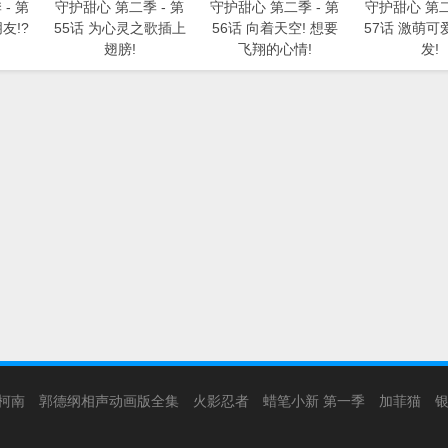
- 第
守护甜心 第二季 - 第
守护甜心 第二季 - 第
守护甜心 第二
友!?
55话 为心灵之歌插上
56话 向着天空! 想要
57话 激萌可
翅膀!
飞翔的心情!
发!
柯南
郭德纲相声动画版全集
火影忍者
蜡笔小新 第一季
加菲猫