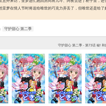
世意外来访，亚梦急忙跑回房间将几斗、阿夜丢进了柜子里，还
然亚梦在情人节时将送给唯世的巧克力弄丢了，但唯世还是给了
守护甜心 第二季
：
守护甜心 第二季 - 第73话 秘! 