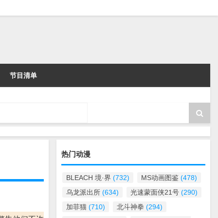
节目清单
热门动漫
BLEACH 境·界
(732)
MS动画图鉴
(478)
乌龙派出所
(634)
光速蒙面侠21号
(290)
加菲猫
(710)
北斗神拳
(294)