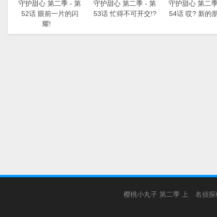
守护甜心 第二季 - 第
守护甜心 第二季 - 第
守护甜心 第二季 
52话 眼前一片的闪
53话 忙得不可开交!?
54话 哎? 新的朋
耀!
樱桃小丸子 第二季 上
名侦探