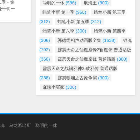
季 - 第
聪明的一休
(596)
航海王
(900)
爱千钧一
蜡笔小新 第一季
(958)
蜡笔小新 第三季
(312)
蜡笔小新 第五季
(312)
蜡笔小新 第六季
(300)
蜡笔小新 第四季
(306)
郭德纲相声动画版全集
(1638)
银魂
(702)
霹雳天命之仙魔鏖锋2斩魔录 普通话版
(360)
霹雳天命之仙魔鏖锋 普通话版
(300)
霹雳天命之战祸邪神2 破邪传 普通话版
(288)
霹雳狼烟之古原争霸
(300)
麻辣小冤家
(306)
银魂
乌龙派出所
聪明的一休