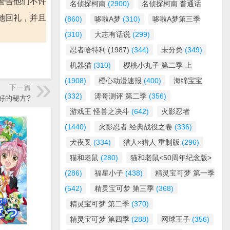
警告他们不许
名侦探柯南
(2900)
名侦探柯南 普通话
她回礼，并且
(860)
哆啦A梦
(310)
哆啦A梦第三季
(310)
大志有话说
(299)
忍者哈特利 (1987)
(344)
未分类
(349)
机器猫
(310)
樱桃小丸子 第二季 上
(1908)
橙心动漫速报
(400)
海绵宝宝
下一篇
(332)
涛哥测评 第二季
(356)
和好的秘方?
游戏王 怪兽之决斗
(642)
火影忍者
(1440)
火影忍者 经典战役之卷
(336)
犬夜叉
(334)
猎人×猎人 重制版
(296)
猫和老鼠
(280)
猫和老鼠<50周年纪念版>
(286)
福星小子
(438)
精灵宝可梦 第一季
(542)
精灵宝可梦 第三季
(368)
精灵宝可梦 第二季
(370)
精灵宝可梦 第四季
(288)
网球王子
(356)