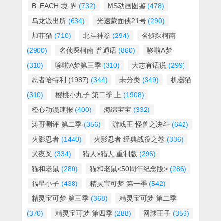
BLEACH 境·界
(732)
MS动画图鉴
(478)
乌龙派出所
(634)
光速蒙面侠21号
(290)
加菲猫
(710)
北斗神拳
(294)
名侦探柯南
(2900)
名侦探柯南 普通话
(860)
哆啦A梦
(310)
哆啦A梦第三季
(310)
大志有话说
(299)
忍者哈特利 (1987)
(344)
未分类
(349)
机器猫
(310)
樱桃小丸子 第二季 上
(1908)
橙心动漫速报
(400)
海绵宝宝
(332)
涛哥测评 第二季
(356)
游戏王 怪兽之决斗
(642)
火影忍者
(1440)
火影忍者 经典战役之卷
(336)
犬夜叉
(334)
猎人×猎人 重制版
(296)
猫和老鼠
(280)
猫和老鼠<50周年纪念版>
(286)
福星小子
(438)
精灵宝可梦 第一季
(542)
精灵宝可梦 第三季
(368)
精灵宝可梦 第二季
(370)
精灵宝可梦 第四季
(288)
网球王子
(356)