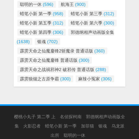
聪明的一休
(596)
航海王
(900)
蜡笔小新 第一季
(958)
蜡笔小新 第三季
(312)
蜡笔小新 第五季
(312)
蜡笔小新 第六季
(300)
蜡笔小新 第四季
(306)
郭德纲相声动画版全集
(1638)
银魂
(702)
霹雳天命之仙魔鏖锋2斩魔录 普通话版
(360)
霹雳天命之仙魔鏖锋 普通话版
(300)
霹雳天命之战祸邪神2 破邪传 普通话版
(288)
霹雳狼烟之古原争霸
(300)
麻辣小冤家
(306)
樱桃小丸子 第二季 上
名侦探柯南
郭德纲相声动画版全
集
火影忍者
蜡笔小新 第一季
加菲猫
银魂
乌龙派
出所
聪明的一休