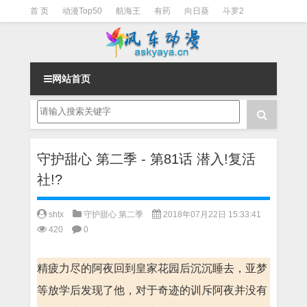
首 页
动漫Top50
航海王
有药
向日葵
斗罗2
斗罗3
火影
一拳超人
柯南
阴阳师
节目清单
网站首页
守护甜心 第二季 - 第81话 潜入!复活
社!?
shtx
守护甜心 第二季
2018年07月22日 15:33:41
420
0
精疲力尽的阿夜回到皇家花园后沉沉睡去，亚梦
等放学后发现了他，对于奇迹的训斥阿夜并没有