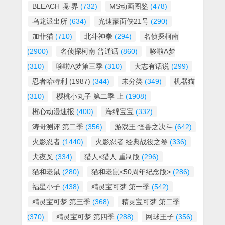
BLEACH 境·界
(732)
MS动画图鉴
(478)
乌龙派出所
(634)
光速蒙面侠21号
(290)
加菲猫
(710)
北斗神拳
(294)
名侦探柯南
(2900)
名侦探柯南 普通话
(860)
哆啦A梦
(310)
哆啦A梦第三季
(310)
大志有话说
(299)
忍者哈特利 (1987)
(344)
未分类
(349)
机器猫
(310)
樱桃小丸子 第二季 上
(1908)
橙心动漫速报
(400)
海绵宝宝
(332)
涛哥测评 第二季
(356)
游戏王 怪兽之决斗
(642)
火影忍者
(1440)
火影忍者 经典战役之卷
(336)
犬夜叉
(334)
猎人×猎人 重制版
(296)
猫和老鼠
(280)
猫和老鼠<50周年纪念版>
(286)
福星小子
(438)
精灵宝可梦 第一季
(542)
精灵宝可梦 第三季
(368)
精灵宝可梦 第二季
(370)
精灵宝可梦 第四季
(288)
网球王子
(356)