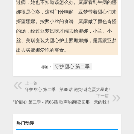
过病，她也不知道该怎么办。露露看到生病的娜
娜很是心疼，这时门铃响起，亚梦带着甜心们来
探望娜娜。按照小丝的食谱，露露做了颜色奇怪
的汤，经过亚梦试吃才端去给娜娜，小兰、小
丝、美琪变装为甜心护士照顾娜娜，露露跟亚梦
出去买娜娜爱吃的零食。
守护甜心 第二季
标签：
上一篇
守护甜心 第二季 - 第88话 激突!谜之蛋大暴走!
下一篇
守护甜心 第二季 - 第86话 歌声响彻!变回那一天的我!!
热门动漫