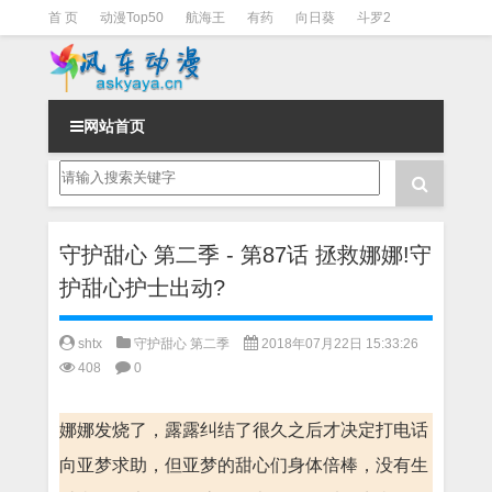
首 页
动漫Top50
航海王
有药
向日葵
斗罗2
斗罗3
火影
一拳超人
柯南
阴阳师
节目清单
网站首页
守护甜心 第二季 - 第87话 拯救娜娜!守
护甜心护士出动?
shtx
守护甜心 第二季
2018年07月22日 15:33:26
408
0
娜娜发烧了，露露纠结了很久之后才决定打电话
向亚梦求助，但亚梦的甜心们身体倍棒，没有生