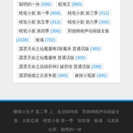
聪明的一休
(596)
航海王
(900)
蜡笔小新 第一季
(958)
蜡笔小新 第三季
(312)
蜡笔小新 第五季
(312)
蜡笔小新 第六季
(300)
蜡笔小新 第四季
(306)
郭德纲相声动画版全集
(1638)
银魂
(702)
霹雳天命之仙魔鏖锋2斩魔录 普通话版
(360)
霹雳天命之仙魔鏖锋 普通话版
(300)
霹雳天命之战祸邪神2 破邪传 普通话版
(288)
霹雳狼烟之古原争霸
(300)
麻辣小冤家
(306)
樱桃小丸子 第二季 上
名侦探柯南
郭德纲相声动画版全
集
火影忍者
蜡笔小新 第一季
加菲猫
银魂
乌龙派
出所
聪明的一休