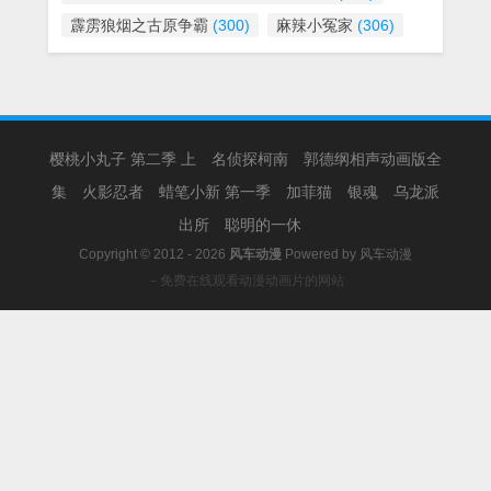
霹雳狼烟之古原争霸
(300)
麻辣小冤家
(306)
樱桃小丸子 第二季 上
名侦探柯南
郭德纲相声动画版全
集
火影忍者
蜡笔小新 第一季
加菲猫
银魂
乌龙派
出所
聪明的一休
Copyright © 2012 - 2026
风车动漫
Powered by
风车动漫
－免费在线观看动漫动画片的网站