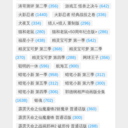
涛哥测评 第二季
(356)
游戏王 怪兽之决斗
(642)
火影忍者
(1440)
火影忍者 经典战役之卷
(336)
犬夜叉
(334)
猎人×猎人 重制版
(296)
猫和老鼠
(280)
猫和老鼠<50周年纪念版>
(286)
福星小子
(438)
精灵宝可梦 第一季
(542)
精灵宝可梦 第三季
(368)
精灵宝可梦 第二季
(370)
精灵宝可梦 第四季
(288)
网球王子
(356)
聪明的一休
(596)
航海王
(900)
蜡笔小新 第一季
(958)
蜡笔小新 第三季
(312)
蜡笔小新 第五季
(312)
蜡笔小新 第六季
(300)
蜡笔小新 第四季
(306)
郭德纲相声动画版全集
(1638)
银魂
(702)
霹雳天命之仙魔鏖锋2斩魔录 普通话版
(360)
霹雳天命之仙魔鏖锋 普通话版
(300)
霹雳天命之战祸邪神2 破邪传 普通话版
(288)