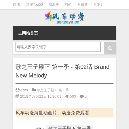
首 页
动漫Top50
航海王
有药
向日葵
斗罗2
斗罗3
火影
一拳超人
柯南
阴阳师
节目清单
网站首页
歌之王子殿下 第一季 - 第02话 Brand
New Melody
gzwz
歌之王子殿下 第一季
2018年07月22日 15:26:01
503
0
风车动漫海量动画片、动漫免费观看
歌之王子殿下 第一季