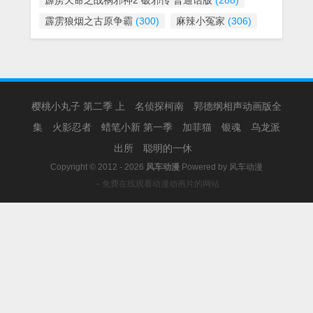
霹雳天命之战祸邪神2 破邪传 普通话版
(288)
霹雳狼烟之古原争霸
(300)
麻辣小冤家
(306)
樱桃小丸子 第二季 上
名侦探柯南
郭德纲相声动画版全
集
火影忍者
蜡笔小新 第一季
加菲猫
银魂
乌龙派
出所
聪明的一休
Copyright © 2012 - 2026
风车动漫
Powered by
风车动漫
－免费在线观看动漫动画片的网站