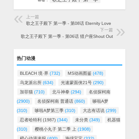
标签：
上一篇
歌之王子殿下 第一季 - 第08话 Eternity Love
下一篇
歌之王子殿下 第一季 - 第06话 猎户座Shout Out
热门动漫
BLEACH 境·界
(732)
MS动画图鉴
(478)
乌龙派出所
(634)
光速蒙面侠21号
(290)
加菲猫
(710)
北斗神拳
(294)
名侦探柯南
(2900)
名侦探柯南 普通话
(860)
哆啦A梦
(310)
哆啦A梦第三季
(310)
大志有话说
(299)
忍者哈特利 (1987)
(344)
未分类
(349)
机器猫
(310)
樱桃小丸子 第二季 上
(1908)
橙心动漫速报
(400)
海绵宝宝
(332)