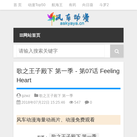
首 页
动漫Top50
航海王
有药
向日葵
斗罗2
斗罗3
火影
一拳超人
柯南
阴阳师
节目清单
网站首页
歌之王子殿下 第一季 - 第07话 Feeling
Heart
gzwz
歌之王子殿下 第一季
2018年07月22日 15:25:46
547
0
风车动漫海量动画片、动漫免费观看
歌之王子殿下 第一季