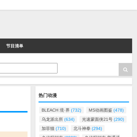
节目清单
热门动漫
BLEACH 境·界
(732)
MS动画图鉴
(478)
乌龙派出所
(634)
光速蒙面侠21号
(290)
加菲猫
(710)
北斗神拳
(294)