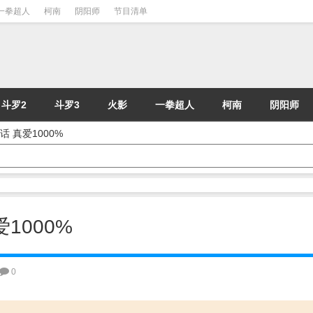
一拳超人
柯南
阴阳师
节目清单
斗罗2
斗罗3
火影
一拳超人
柯南
阴阳师
话 真爱1000%
1000%
0