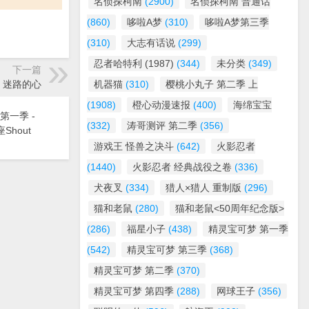
名侦探柯南
(2900)
名侦探柯南 普通话
(860)
哆啦A梦
(310)
哆啦A梦第三季
(310)
大志有话说
(299)
忍者哈特利 (1987)
(344)
未分类
(349)
下一篇
话 迷路的心
机器猫
(310)
樱桃小丸子 第二季 上
(1908)
橙心动漫速报
(400)
海绵宝宝
第一季 -
(332)
涛哥测评 第二季
(356)
Shout
游戏王 怪兽之决斗
(642)
火影忍者
(1440)
火影忍者 经典战役之卷
(336)
犬夜叉
(334)
猎人×猎人 重制版
(296)
猫和老鼠
(280)
猫和老鼠<50周年纪念版>
(286)
福星小子
(438)
精灵宝可梦 第一季
(542)
精灵宝可梦 第三季
(368)
精灵宝可梦 第二季
(370)
精灵宝可梦 第四季
(288)
网球王子
(356)