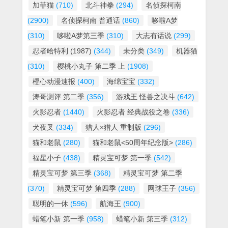
加菲猫
(710)
北斗神拳
(294)
名侦探柯南
(2900)
名侦探柯南 普通话
(860)
哆啦A梦
(310)
哆啦A梦第三季
(310)
大志有话说
(299)
忍者哈特利 (1987)
(344)
未分类
(349)
机器猫
(310)
樱桃小丸子 第二季 上
(1908)
橙心动漫速报
(400)
海绵宝宝
(332)
涛哥测评 第二季
(356)
游戏王 怪兽之决斗
(642)
火影忍者
(1440)
火影忍者 经典战役之卷
(336)
犬夜叉
(334)
猎人×猎人 重制版
(296)
猫和老鼠
(280)
猫和老鼠<50周年纪念版>
(286)
福星小子
(438)
精灵宝可梦 第一季
(542)
精灵宝可梦 第三季
(368)
精灵宝可梦 第二季
(370)
精灵宝可梦 第四季
(288)
网球王子
(356)
聪明的一休
(596)
航海王
(900)
蜡笔小新 第一季
(958)
蜡笔小新 第三季
(312)