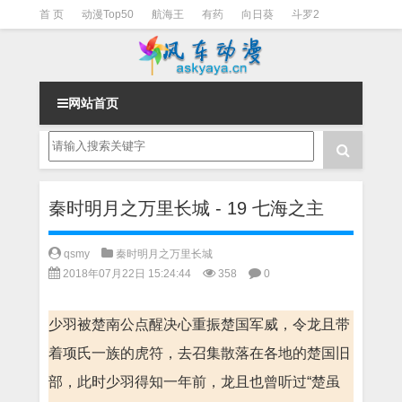
首 页
动漫Top50
航海王
有药
向日葵
斗罗2
斗罗3
火影
一拳超人
柯南
阴阳师
节目清单
网站首页
秦时明月之万里长城 - 19 七海之主
qsmy
秦时明月之万里长城
2018年07月22日 15:24:44
358
0
少羽被楚南公点醒决心重振楚国军威，令龙且带
着项氏一族的虎符，去召集散落在各地的楚国旧
部，此时少羽得知一年前，龙且也曾听过“楚虽