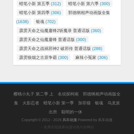
蜡笔小新 第五季
(312)
蜡笔小新 第六季
(300)
蜡笔小新 第四季
(306)
郭德纲相声动画版全集
(1638)
银魂
(702)
霹雳天命之仙魔鏖锋2斩魔录 普通话版
(360)
霹雳天命之仙魔鏖锋 普通话版
(300)
霹雳天命之战祸邪神2 破邪传 普通话版
(288)
霹雳狼烟之古原争霸
(300)
麻辣小冤家
(306)
樱桃小丸子 第二季 上
名侦探柯南
郭德纲相声动画版全
集
火影忍者
蜡笔小新 第一季
加菲猫
银魂
乌龙派
出所
聪明的一休
Copyright © 2012 - 2026
风车动漫
Powered by
风车动漫
－免费在线观看动漫动画片的网站