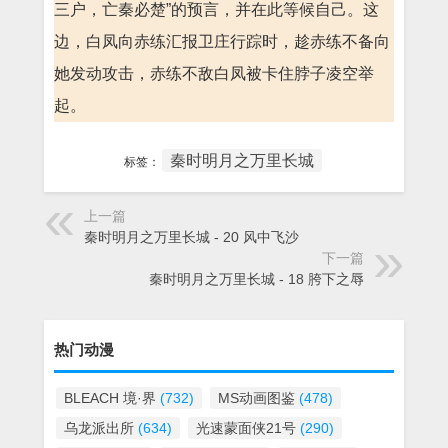
三户，亡秦必楚”的预言，并在此等候自己。这
边，白凤向赤练汇报卫庄行踪时，趁赤练不备向
她发动攻击，赤练不敌白凤被卡住脖子凌空举
起。
秦时明月之万里长城
标签：
上一篇
秦时明月之万里长城 - 20 风中飞沙
下一篇
秦时明月之万里长城 - 18 胯下之辱
热门动漫
BLEACH 境·界
(732)
MS动画图鉴
(478)
乌龙派出所
(634)
光速蒙面侠21号
(290)