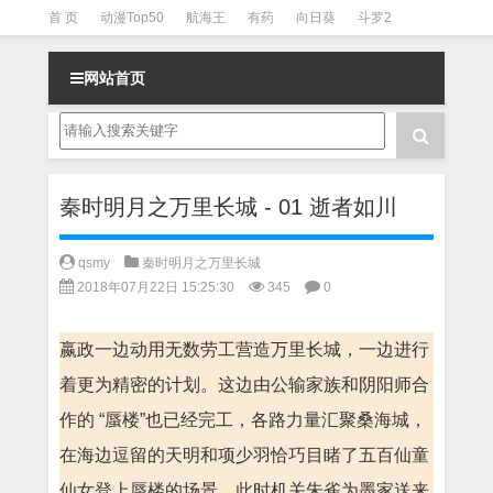
首 页
动漫Top50
航海王
有药
向日葵
斗罗2
斗罗3
火影
一拳超人
柯南
阴阳师
节目清单
网站首页
秦时明月之万里长城 - 01 逝者如川
qsmy
秦时明月之万里长城
2018年07月22日 15:25:30
345
0
嬴政一边动用无数劳工营造万里长城，一边进行
着更为精密的计划。这边由公输家族和阴阳师合
作的 “蜃楼”也已经完工，各路力量汇聚桑海城，
在海边逗留的天明和项少羽恰巧目睹了五百仙童
仙女登上蜃楼的场景。此时机关朱雀为墨家送来