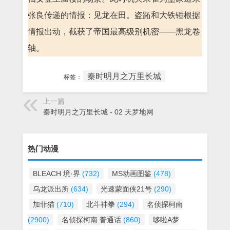
张良传递的情报：见龙在田。盗跖和大铁锤根据
情报出动，截获了帝国最高级别机密——黑龙卷
轴。
秦时明月之万里长城
标签：
上一篇
秦时明月之万里长城 - 02 天罗地网
热门动漫
BLEACH 境·界
(732)
MS动画图鉴
(478)
乌龙派出所
(634)
光速蒙面侠21号
(290)
加菲猫
(710)
北斗神拳
(294)
名侦探柯南
(2900)
名侦探柯南 普通话
(860)
哆啦A梦