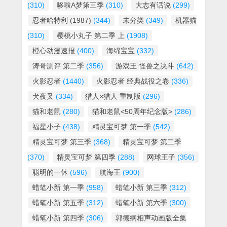
(310)
哆啦A梦第三季
(310)
大志有话说
(299)
忍者哈特利 (1987)
(344)
未分类
(349)
机器猫
(310)
樱桃小丸子 第二季 上
(1908)
橙心动漫速报
(400)
海绵宝宝
(332)
涛哥测评 第二季
(356)
游戏王 怪兽之决斗
(642)
火影忍者
(1440)
火影忍者 经典战役之卷
(336)
犬夜叉
(334)
猎人×猎人 重制版
(296)
猫和老鼠
(280)
猫和老鼠<50周年纪念版>
(286)
福星小子
(438)
精灵宝可梦 第一季
(542)
精灵宝可梦 第三季
(368)
精灵宝可梦 第二季
(370)
精灵宝可梦 第四季
(288)
网球王子
(356)
聪明的一休
(596)
航海王
(900)
蜡笔小新 第一季
(958)
蜡笔小新 第三季
(312)
蜡笔小新 第五季
(312)
蜡笔小新 第六季
(300)
蜡笔小新 第四季
(306)
郭德纲相声动画版全集