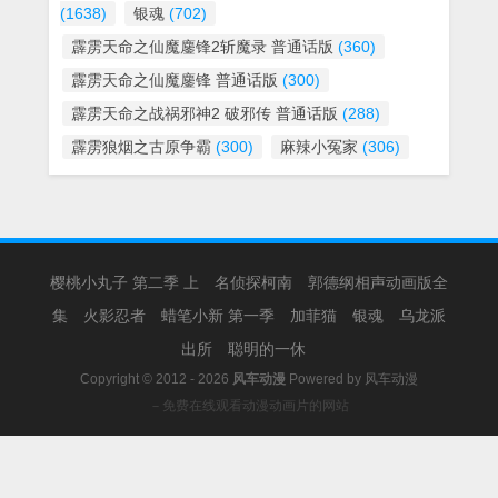
(1638)
银魂
(702)
霹雳天命之仙魔鏖锋2斩魔录 普通话版
(360)
霹雳天命之仙魔鏖锋 普通话版
(300)
霹雳天命之战祸邪神2 破邪传 普通话版
(288)
霹雳狼烟之古原争霸
(300)
麻辣小冤家
(306)
樱桃小丸子 第二季 上
名侦探柯南
郭德纲相声动画版全
集
火影忍者
蜡笔小新 第一季
加菲猫
银魂
乌龙派
出所
聪明的一休
Copyright © 2012 - 2026
风车动漫
Powered by
风车动漫
－免费在线观看动漫动画片的网站