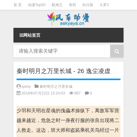
首 页
动漫Top50
航海王
有药
向日葵
斗罗2
斗罗3
火影
一拳超人
柯南
阴阳师
节目清单
网站首页
秦时明月之万里长城 - 26 逸尘凌虚
qsmy
秦时明月之万里长城
2018年07月22日 15:24:03
987
0
少羽和天明在星魂的傀儡术操纵下，离敌军军营
越来越近，危急之时一身夜行服的张良出现将二
人救走。这边，班大师和盗跖乘机关鸟经过一片