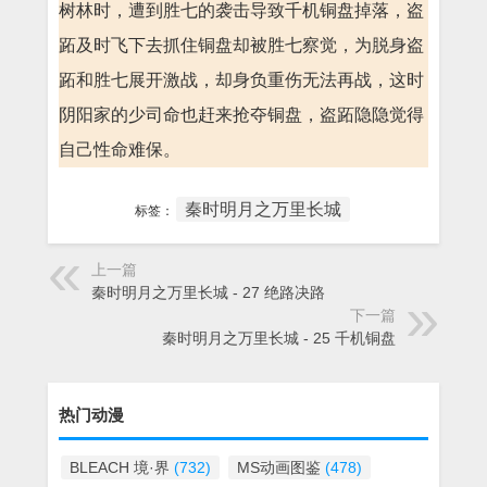
树林时，遭到胜七的袭击导致千机铜盘掉落，盗
跖及时飞下去抓住铜盘却被胜七察觉，为脱身盗
跖和胜七展开激战，却身负重伤无法再战，这时
阴阳家的少司命也赶来抢夺铜盘，盗跖隐隐觉得
自己性命难保。
秦时明月之万里长城
标签：
上一篇
秦时明月之万里长城 - 27 绝路决路
下一篇
秦时明月之万里长城 - 25 千机铜盘
热门动漫
BLEACH 境·界
(732)
MS动画图鉴
(478)