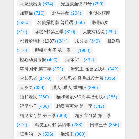
乌龙派出所
(634)
光速蒙面侠21号
(290)
加菲猫
(710)
北斗神拳
(294)
名侦探柯南
(2900)
名侦探柯南 普通话
(860)
哆啦A梦
(310)
哆啦A梦第三季
(310)
大志有话说
(299)
忍者哈特利 (1987)
(344)
未分类
(349)
机器猫
(310)
樱桃小丸子 第二季 上
(1908)
橙心动漫速报
(400)
海绵宝宝
(332)
涛哥测评 第二季
(356)
游戏王 怪兽之决斗
(642)
火影忍者
(1440)
火影忍者 经典战役之卷
(336)
犬夜叉
(334)
猎人×猎人 重制版
(296)
猫和老鼠
(280)
猫和老鼠<50周年纪念版>
(286)
福星小子
(438)
精灵宝可梦 第一季
(542)
精灵宝可梦 第三季
(368)
精灵宝可梦 第二季
(370)
精灵宝可梦 第四季
(288)
网球王子
(356)
聪明的一休
(596)
航海王
(900)