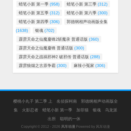
蜡笔小新 第一季
(958)
蜡笔小新 第三季
(312)
蜡笔小新 第五季
(312)
蜡笔小新 第六季
(300)
蜡笔小新 第四季
(306)
郭德纲相声动画版全集
(1638)
银魂
(702)
霹雳天命之仙魔鏖锋2斩魔录 普通话版
(360)
霹雳天命之仙魔鏖锋 普通话版
(300)
霹雳天命之战祸邪神2 破邪传 普通话版
(288)
霹雳狼烟之古原争霸
(300)
麻辣小冤家
(306)
樱桃小丸子 第二季 上
名侦探柯南
郭德纲相声动画版全
集
火影忍者
蜡笔小新 第一季
加菲猫
银魂
乌龙派
出所
聪明的一休
Copyright © 2012 - 2026
风车动漫
Powered by
风车动漫