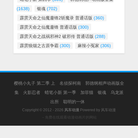
(1638)
银魂
(702)
霹雳天命之仙魔鏖锋2斩魔录 普通话版
(360)
霹雳天命之仙魔鏖锋 普通话版
(300)
霹雳天命之战祸邪神2 破邪传 普通话版
(288)
霹雳狼烟之古原争霸
(300)
麻辣小冤家
(306)
樱桃小丸子 第二季 上
名侦探柯南
郭德纲相声动画版全
集
火影忍者
蜡笔小新 第一季
加菲猫
银魂
乌龙派
出所
聪明的一休
Copyright © 2012 - 2026
风车动漫
Powered by
风车动漫
－免费在线观看动漫动画片的网站