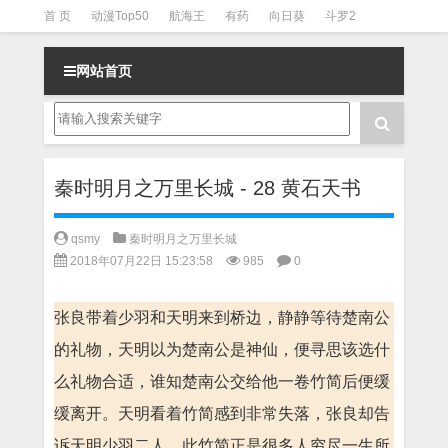
首 页
动漫Top50
航海王
有药
向日葵
斗罗2
斗罗3
火影
一拳超人
柯南
阴阳师
节目清单
网站首页
秦时明月之万里长城 - 28 黄石天书
qsmy
秦时明月之万里长城
2018年07月22日 15:23:58
985
0
张良带着少羽和天明来到桥边，静静等待楚南公
的礼物，天明以为楚南公是神仙，便寻思该选什
么礼物合适，谁知楚南公交给他一卷竹简后便缓
缓离开。天明看着竹简感到非常失落，张良却告
诉天明少羽二人，此竹简正是很多人穷尽一生所