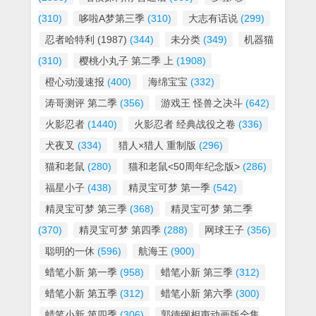
(310)
哆啦A梦第三季
(310)
大志有话说
(299)
忍者哈特利 (1987)
(344)
未分类
(349)
机器猫
(310)
樱桃小丸子 第二季 上
(1908)
橙心动漫速报
(400)
海绵宝宝
(332)
涛哥测评 第二季
(356)
游戏王 怪兽之决斗
(642)
火影忍者
(1440)
火影忍者 经典战役之卷
(336)
犬夜叉
(334)
猎人×猎人 重制版
(296)
猫和老鼠
(280)
猫和老鼠<50周年纪念版>
(286)
福星小子
(438)
精灵宝可梦 第一季
(542)
精灵宝可梦 第三季
(368)
精灵宝可梦 第二季
(370)
精灵宝可梦 第四季
(288)
网球王子
(356)
聪明的一休
(596)
航海王
(900)
蜡笔小新 第一季
(958)
蜡笔小新 第三季
(312)
蜡笔小新 第五季
(312)
蜡笔小新 第六季
(300)
蜡笔小新 第四季
(306)
郭德纲相声动画版全集