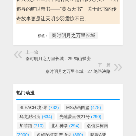
追寻的旷世奇书——“黄石天书”，关于此书的传
奇故事更是让天明少羽震惊不已。
秦时明月之万里长城
标签：
上一篇
秦时明月之万里长城 - 29 蜀山蝶变
下一篇
秦时明月之万里长城 - 27 绝路决路
热门动漫
BLEACH 境·界
(732)
MS动画图鉴
(478)
乌龙派出所
(634)
光速蒙面侠21号
(290)
加菲猫
(710)
北斗神拳
(294)
名侦探柯南
(2900)
名侦探柯南 普通话
(860)
哆啦A梦