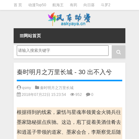
首 页
动漫Top50
航海王
有药
向日葵
斗罗2
斗罗3
火影
一拳超人
柯南
阴阳师
节目清单
网站首页
秦时明月之万里长城 - 30 出不入兮
qsmy
秦时明月之万里长城
2018年07月22日 15:23:54
952
0
根据得到的线索，蒙恬与星魂率领黄金火骑兵往
墨家隐秘据点疾驰。这边，庖丁提着美酒佳肴去
和逍遥子带领的道家、墨家会合，李斯察觉后随