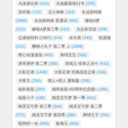
乌龙派出所
(634)
光速蒙面侠21号
(290)
加菲猫
(710)
北斗神拳
(294)
名侦探柯南
(2900)
名侦探柯南 普通话
(860)
哆啦A梦
(310)
哆啦A梦第三季
(310)
大志有话说
(299)
忍者哈特利 (1987)
(344)
未分类
(349)
机器猫
(310)
樱桃小丸子 第二季 上
(1908)
橙心动漫速报
(400)
海绵宝宝
(332)
涛哥测评 第二季
(356)
游戏王 怪兽之决斗
(642)
火影忍者
(1440)
火影忍者 经典战役之卷
(336)
犬夜叉
(334)
猎人×猎人 重制版
(296)
猫和老鼠
(280)
猫和老鼠<50周年纪念版>
(286)
福星小子
(438)
精灵宝可梦 第一季
(542)
精灵宝可梦 第三季
(368)
精灵宝可梦 第二季
(370)
精灵宝可梦 第四季
(288)
网球王子
(356)
聪明的一休
(596)
航海王
(900)