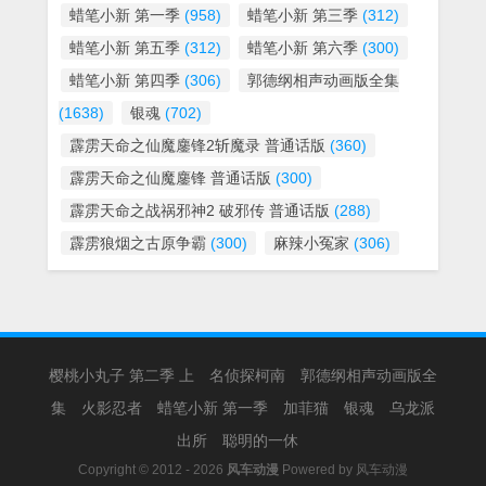
蜡笔小新 第一季
(958)
蜡笔小新 第三季
(312)
蜡笔小新 第五季
(312)
蜡笔小新 第六季
(300)
蜡笔小新 第四季
(306)
郭德纲相声动画版全集
(1638)
银魂
(702)
霹雳天命之仙魔鏖锋2斩魔录 普通话版
(360)
霹雳天命之仙魔鏖锋 普通话版
(300)
霹雳天命之战祸邪神2 破邪传 普通话版
(288)
霹雳狼烟之古原争霸
(300)
麻辣小冤家
(306)
樱桃小丸子 第二季 上
名侦探柯南
郭德纲相声动画版全
集
火影忍者
蜡笔小新 第一季
加菲猫
银魂
乌龙派
出所
聪明的一休
Copyright © 2012 - 2026
风车动漫
Powered by
风车动漫