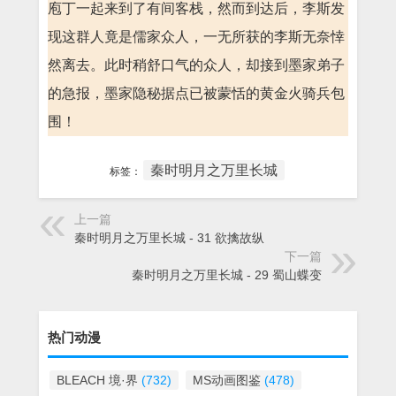
庖丁一起来到了有间客栈，然而到达后，李斯发
现这群人竟是儒家众人，一无所获的李斯无奈悻
然离去。此时稍舒口气的众人，却接到墨家弟子
的急报，墨家隐秘据点已被蒙恬的黄金火骑兵包
围！
秦时明月之万里长城
标签：
上一篇
秦时明月之万里长城 - 31 欲擒故纵
下一篇
秦时明月之万里长城 - 29 蜀山蝶变
热门动漫
BLEACH 境·界
(732)
MS动画图鉴
(478)