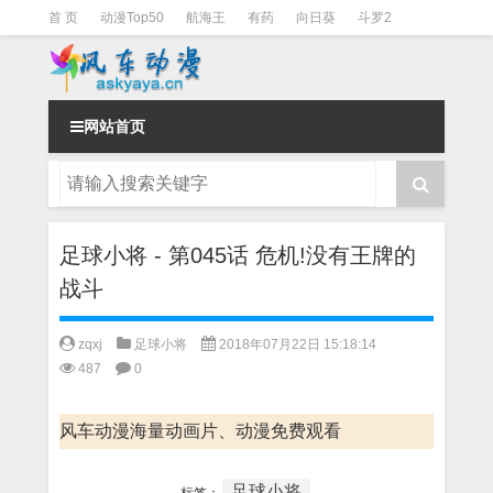
首 页
动漫Top50
航海王
有药
向日葵
斗罗2
斗罗3
火影
一拳超人
柯南
阴阳师
节目清单
网站首页
足球小将 - 第045话 危机!没有王牌的
战斗
zqxj
足球小将
2018年07月22日 15:18:14
487
0
风车动漫海量动画片、动漫免费观看
足球小将