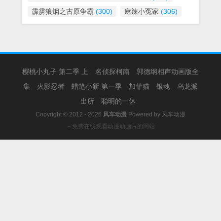
霹雳狼烟之古原争霸
(300)
麻辣小冤家
(306)
樱桃小丸子 第二季 上
名侦探柯南
郭德纲相声动画版全
集
火影忍者
蜡笔小新 第一季
加菲猫
银魂
乌龙派
出所
聪明的一休
Copyright © 2012 - 2026
风车动漫
Powered by
风车动漫
－免费在线观看动漫动画片的网站