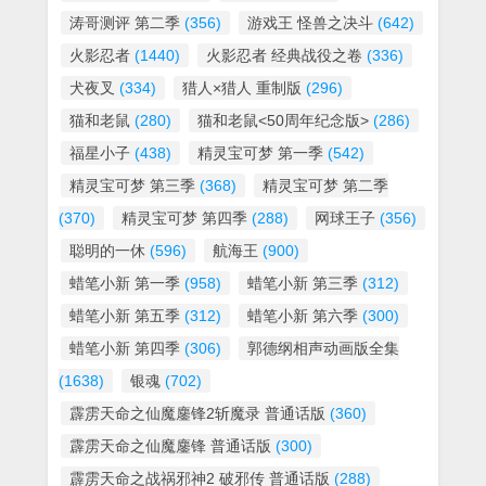
涛哥测评 第二季
(356)
游戏王 怪兽之决斗
(642)
火影忍者
(1440)
火影忍者 经典战役之卷
(336)
犬夜叉
(334)
猎人×猎人 重制版
(296)
猫和老鼠
(280)
猫和老鼠<50周年纪念版>
(286)
福星小子
(438)
精灵宝可梦 第一季
(542)
精灵宝可梦 第三季
(368)
精灵宝可梦 第二季
(370)
精灵宝可梦 第四季
(288)
网球王子
(356)
聪明的一休
(596)
航海王
(900)
蜡笔小新 第一季
(958)
蜡笔小新 第三季
(312)
蜡笔小新 第五季
(312)
蜡笔小新 第六季
(300)
蜡笔小新 第四季
(306)
郭德纲相声动画版全集
(1638)
银魂
(702)
霹雳天命之仙魔鏖锋2斩魔录 普通话版
(360)
霹雳天命之仙魔鏖锋 普通话版
(300)
霹雳天命之战祸邪神2 破邪传 普通话版
(288)