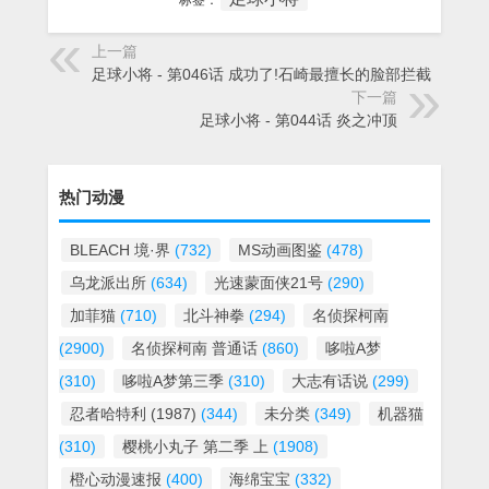
标签：
上一篇
足球小将 - 第046话 成功了!石崎最擅长的脸部拦截
下一篇
足球小将 - 第044话 炎之冲顶
热门动漫
BLEACH 境·界
(732)
MS动画图鉴
(478)
乌龙派出所
(634)
光速蒙面侠21号
(290)
加菲猫
(710)
北斗神拳
(294)
名侦探柯南
(2900)
名侦探柯南 普通话
(860)
哆啦A梦
(310)
哆啦A梦第三季
(310)
大志有话说
(299)
忍者哈特利 (1987)
(344)
未分类
(349)
机器猫
(310)
樱桃小丸子 第二季 上
(1908)
橙心动漫速报
(400)
海绵宝宝
(332)