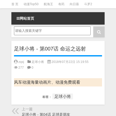
首 页
动漫Top50
航海王
有药
向日葵
斗罗2
斗罗3
火影
一拳超人
柯南
阴阳师
节目清单
网站首页
足球小将 - 第007话 命运之远射
zqxj
足球小将
2018年07月22日 15:19:55
277
0
风车动漫海量动画片、动漫免费观看
足球小将
标签：
上一篇
足球小将 - 第04话 足球是朋友