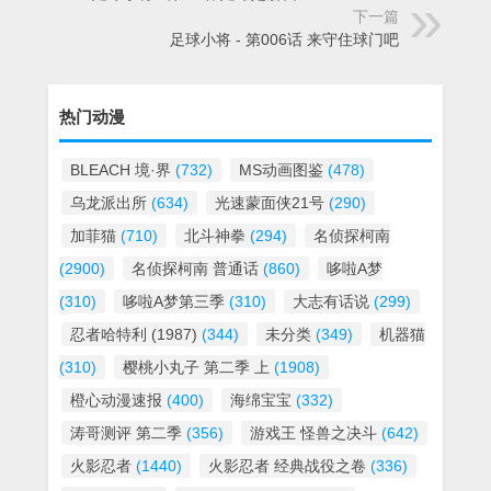
下一篇
足球小将 - 第006话 来守住球门吧
热门动漫
BLEACH 境·界
(732)
MS动画图鉴
(478)
乌龙派出所
(634)
光速蒙面侠21号
(290)
加菲猫
(710)
北斗神拳
(294)
名侦探柯南
(2900)
名侦探柯南 普通话
(860)
哆啦A梦
(310)
哆啦A梦第三季
(310)
大志有话说
(299)
忍者哈特利 (1987)
(344)
未分类
(349)
机器猫
(310)
樱桃小丸子 第二季 上
(1908)
橙心动漫速报
(400)
海绵宝宝
(332)
涛哥测评 第二季
(356)
游戏王 怪兽之决斗
(642)
火影忍者
(1440)
火影忍者 经典战役之卷
(336)