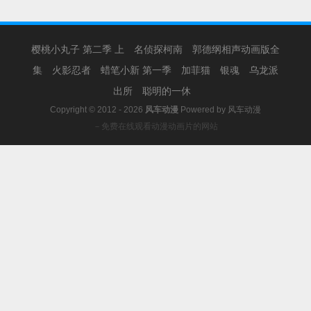
樱桃小丸子 第二季 上
名侦探柯南
郭德纲相声动画版全
集
火影忍者
蜡笔小新 第一季
加菲猫
银魂
乌龙派
出所
聪明的一休
Copyright © 2012 - 2026
风车动漫
Powered by
风车动漫
－免费在线观看动漫动画片的网站