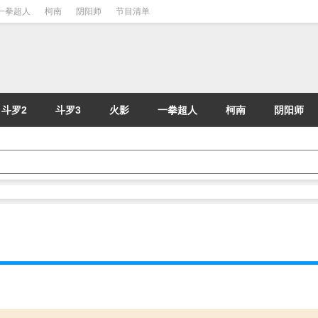
一拳超人
柯南
阴阳师
节目清单
斗罗2
斗罗3
火影
一拳超人
柯南
阴阳师