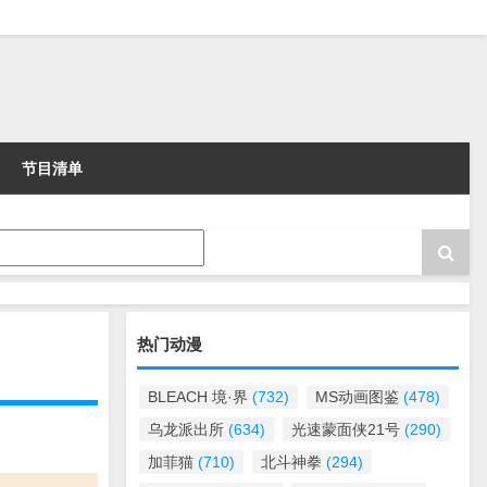
节目清单
热门动漫
BLEACH 境·界
(732)
MS动画图鉴
(478)
乌龙派出所
(634)
光速蒙面侠21号
(290)
加菲猫
(710)
北斗神拳
(294)