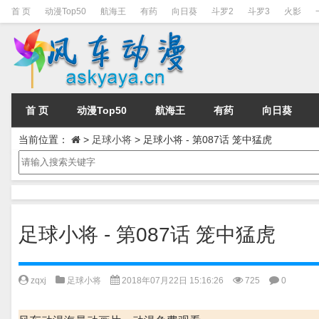
首 页
动漫Top50
航海王
有药
向日葵
斗罗2
斗罗3
火影
首 页
动漫Top50
航海王
有药
向日葵
当前位置：
>
足球小将
>
足球小将 - 第087话 笼中猛虎
足球小将 - 第087话 笼中猛虎
zqxj
足球小将
2018年07月22日 15:16:26
725
0