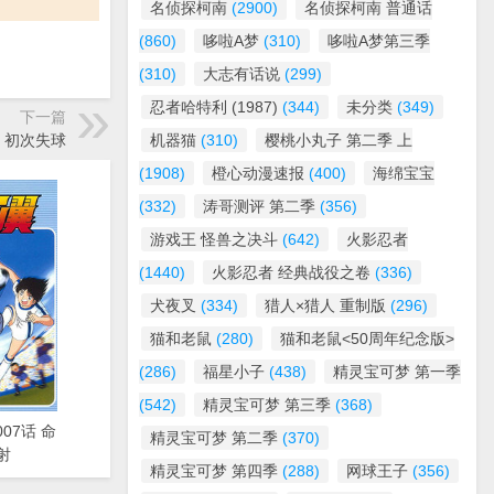
名侦探柯南
(2900)
名侦探柯南 普通话
(860)
哆啦A梦
(310)
哆啦A梦第三季
(310)
大志有话说
(299)
忍者哈特利 (1987)
(344)
未分类
(349)
下一篇
话 初次失球
机器猫
(310)
樱桃小丸子 第二季 上
(1908)
橙心动漫速报
(400)
海绵宝宝
(332)
涛哥测评 第二季
(356)
游戏王 怪兽之决斗
(642)
火影忍者
(1440)
火影忍者 经典战役之卷
(336)
犬夜叉
(334)
猎人×猎人 重制版
(296)
猫和老鼠
(280)
猫和老鼠<50周年纪念版>
(286)
福星小子
(438)
精灵宝可梦 第一季
(542)
精灵宝可梦 第三季
(368)
007话 命
精灵宝可梦 第二季
(370)
射
精灵宝可梦 第四季
(288)
网球王子
(356)