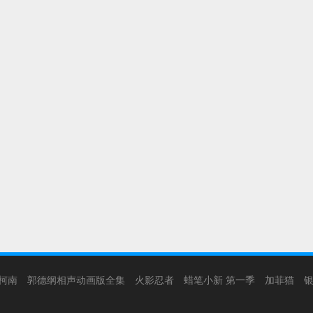
柯南
郭德纲相声动画版全集
火影忍者
蜡笔小新 第一季
加菲猫