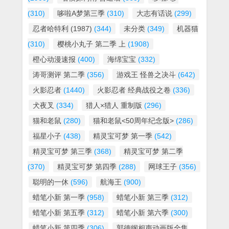
(310)
哆啦A梦第三季
(310)
大志有话说
(299)
忍者哈特利 (1987)
(344)
未分类
(349)
机器猫
(310)
樱桃小丸子 第二季 上
(1908)
橙心动漫速报
(400)
海绵宝宝
(332)
涛哥测评 第二季
(356)
游戏王 怪兽之决斗
(642)
火影忍者
(1440)
火影忍者 经典战役之卷
(336)
犬夜叉
(334)
猎人×猎人 重制版
(296)
猫和老鼠
(280)
猫和老鼠<50周年纪念版>
(286)
福星小子
(438)
精灵宝可梦 第一季
(542)
精灵宝可梦 第三季
(368)
精灵宝可梦 第二季
(370)
精灵宝可梦 第四季
(288)
网球王子
(356)
聪明的一休
(596)
航海王
(900)
蜡笔小新 第一季
(958)
蜡笔小新 第三季
(312)
蜡笔小新 第五季
(312)
蜡笔小新 第六季
(300)
蜡笔小新 第四季
(306)
郭德纲相声动画版全集