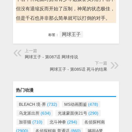
但没有退缩反而开始了压制，神尾的状态极佳，
但是千石也并非那么简单就可以打倒的对手。
网球王子
标签：
上一篇
网球王子 - 第087话 网球传说
下一篇
网球王子 - 第085话 死斗的结果
热门动漫
BLEACH 境·界
(732)
MS动画图鉴
(478)
乌龙派出所
(634)
光速蒙面侠21号
(290)
加菲猫
(710)
北斗神拳
(294)
名侦探柯南
(2900)
名侦探柯南 普通话
(860)
哆啦A梦