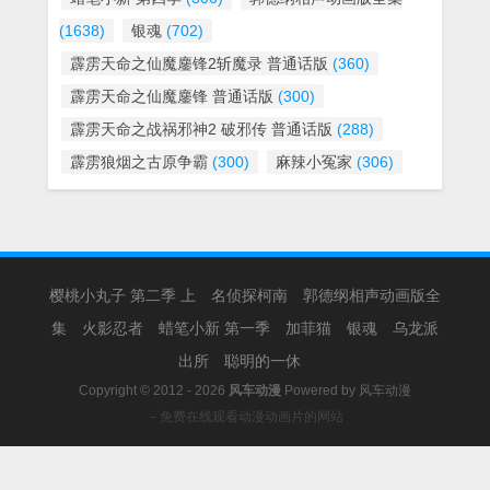
(1638)
银魂
(702)
霹雳天命之仙魔鏖锋2斩魔录 普通话版
(360)
霹雳天命之仙魔鏖锋 普通话版
(300)
霹雳天命之战祸邪神2 破邪传 普通话版
(288)
霹雳狼烟之古原争霸
(300)
麻辣小冤家
(306)
樱桃小丸子 第二季 上
名侦探柯南
郭德纲相声动画版全
集
火影忍者
蜡笔小新 第一季
加菲猫
银魂
乌龙派
出所
聪明的一休
Copyright © 2012 - 2026
风车动漫
Powered by
风车动漫
－免费在线观看动漫动画片的网站