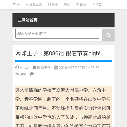
首 页
动漫Top50
航海王
有药
向日葵
斗罗2
斗罗3
火影
一拳超人
柯南
阴阳师
节目清单
网站首页
网球王子 - 第086话 跟着节奏high!
wqwz
网球王子
2018年07月22日 14:55:39
460
0
进入前四强的学校有立海大附属中学、六角中
学、青春学园，剩下的一个名额将在山吹中学与
不动峰之间产生。不动峰提升后的实力让伴佬所
带领的山吹中学也陷入了苦战，与神尾对战的是
千石，神尾面对拥有青少年选拔赛实力的千石不