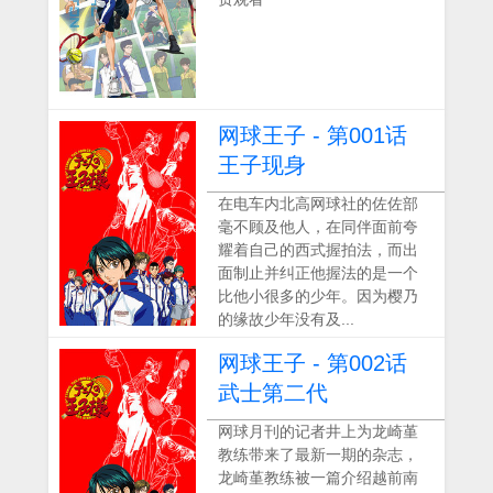
网球王子 - 第001话
王子现身
在电车内北高网球社的佐佐部
毫不顾及他人，在同伴面前夸
耀着自己的西式握拍法，而出
面制止并纠正他握法的是一个
比他小很多的少年。因为樱乃
的缘故少年没有及...
网球王子 - 第002话
武士第二代
网球月刊的记者井上为龙崎堇
教练带来了最新一期的杂志，
龙崎堇教练被一篇介绍越前南