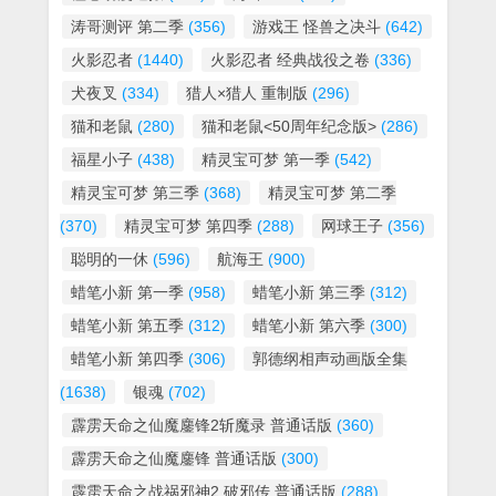
涛哥测评 第二季
(356)
游戏王 怪兽之决斗
(642)
火影忍者
(1440)
火影忍者 经典战役之卷
(336)
犬夜叉
(334)
猎人×猎人 重制版
(296)
猫和老鼠
(280)
猫和老鼠<50周年纪念版>
(286)
福星小子
(438)
精灵宝可梦 第一季
(542)
精灵宝可梦 第三季
(368)
精灵宝可梦 第二季
(370)
精灵宝可梦 第四季
(288)
网球王子
(356)
聪明的一休
(596)
航海王
(900)
蜡笔小新 第一季
(958)
蜡笔小新 第三季
(312)
蜡笔小新 第五季
(312)
蜡笔小新 第六季
(300)
蜡笔小新 第四季
(306)
郭德纲相声动画版全集
(1638)
银魂
(702)
霹雳天命之仙魔鏖锋2斩魔录 普通话版
(360)
霹雳天命之仙魔鏖锋 普通话版
(300)
霹雳天命之战祸邪神2 破邪传 普通话版
(288)