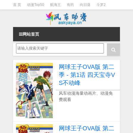
首 页
动漫Top50
航海王
有药
向日葵
斗罗2
斗罗3
火影
一拳超人
柯南
阴阳师
节目清单
网站首页
网球王子OVA版 第二
季 - 第1话 四天宝寺V
S不动峰
风车动漫海量动画片、动漫免
费观看
网球王子OVA版 第二