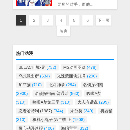
两局的对手，而他...
1
2
3
4
5
6
下一页
尾页
热门动漫
BLEACH 境·界
(732)
MS动画图鉴
(478)
乌龙派出所
(634)
光速蒙面侠21号
(290)
加菲猫
(710)
北斗神拳
(294)
名侦探柯南
(2900)
名侦探柯南 普通话
(860)
哆啦A梦
(310)
哆啦A梦第三季
(310)
大志有话说
(299)
忍者哈特利 (1987)
(344)
未分类
(349)
机器猫
(310)
樱桃小丸子 第二季 上
(1908)
橙心动漫速报
(400)
海绵宝宝
(332)