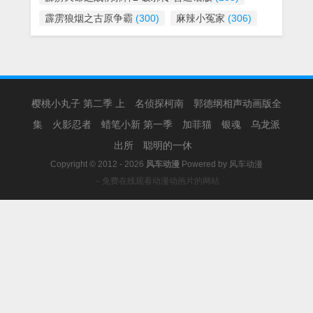
霹雳狼烟之古原争霸
(300)
麻辣小冤家
(306)
樱桃小丸子 第二季 上
名侦探柯南
郭德纲相声动画版全
集
火影忍者
蜡笔小新 第一季
加菲猫
银魂
乌龙派
出所
聪明的一休
Copyright © 2012 - 2026
风车动漫
Powered by
风车动漫
－免费在线观看动漫动画片的网站