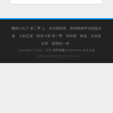
樱桃小丸子 第二季 上
名侦探柯南
郭德纲相声动画版全
集
火影忍者
蜡笔小新 第一季
加菲猫
银魂
乌龙派
出所
聪明的一休
Copyright © 2012 - 2026
风车动漫
Powered by
风车动漫
－免费在线观看动漫动画片的网站