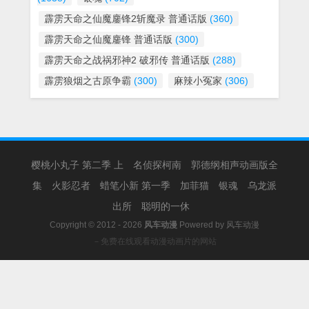
霹雳天命之仙魔鏖锋2斩魔录 普通话版
(360)
霹雳天命之仙魔鏖锋 普通话版
(300)
霹雳天命之战祸邪神2 破邪传 普通话版
(288)
霹雳狼烟之古原争霸
(300)
麻辣小冤家
(306)
樱桃小丸子 第二季 上
名侦探柯南
郭德纲相声动画版全
集
火影忍者
蜡笔小新 第一季
加菲猫
银魂
乌龙派
出所
聪明的一休
Copyright © 2012 - 2026
风车动漫
Powered by
风车动漫
－免费在线观看动漫动画片的网站