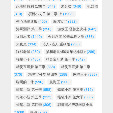
忍者哈特利 (1987)
(344)
未分类
(349)
机器猫
(310)
樱桃小丸子 第二季 上
(1908)
橙心动漫速报
(400)
海绵宝宝
(332)
涛哥测评 第二季
(356)
游戏王 怪兽之决斗
(642)
火影忍者
(1440)
火影忍者 经典战役之卷
(336)
犬夜叉
(334)
猎人×猎人 重制版
(296)
猫和老鼠
(280)
猫和老鼠<50周年纪念版>
(286)
福星小子
(438)
精灵宝可梦 第一季
(542)
精灵宝可梦 第三季
(368)
精灵宝可梦 第二季
(370)
精灵宝可梦 第四季
(288)
网球王子
(356)
聪明的一休
(596)
航海王
(900)
蜡笔小新 第一季
(958)
蜡笔小新 第三季
(312)
蜡笔小新 第五季
(312)
蜡笔小新 第六季
(300)
蜡笔小新 第四季
(306)
郭德纲相声动画版全集
(1638)
银魂
(702)