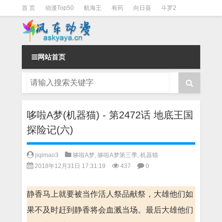
首 页
动漫Top50
航海王
有药
向日葵
斗罗2
斗罗3
火影
一拳超人
柯南
阴阳师
节目清单
网站首页
哆啦A梦(机器猫) - 第2472话 地底王国
探险记(六)
jiqimao3
哆啦A梦
,
哆啦A梦第三季
,
机器猫
2018年12月31日 17:31:19
437
0
静香马上就要被当作活人祭品献祭，大雄他们如
果不及时赶到静香将会血溅当场。最后大雄他们