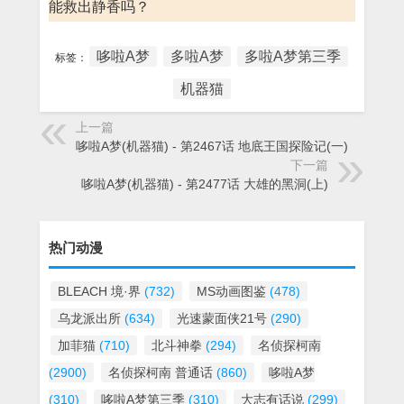
能救出静香吗？
哆啦A梦
多啦A梦
多啦A梦第三季
标签：
机器猫
上一篇
哆啦A梦(机器猫) - 第2467话 地底王国探险记(一)
下一篇
哆啦A梦(机器猫) - 第2477话 大雄的黑洞(上)
热门动漫
BLEACH 境·界
(732)
MS动画图鉴
(478)
乌龙派出所
(634)
光速蒙面侠21号
(290)
加菲猫
(710)
北斗神拳
(294)
名侦探柯南
(2900)
名侦探柯南 普通话
(860)
哆啦A梦
(310)
哆啦A梦第三季
(310)
大志有话说
(299)