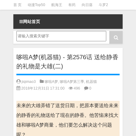
首 页
动漫Top50
航海王
有药
向日葵
斗罗2
斗罗3
火影
一拳超人
柯南
阴阳师
节目清单
网站首页
哆啦A梦(机器猫) - 第2576话 送给静香
的礼物是大雄(二)
jiqimao3
哆啦A梦
,
哆啦A梦第三季
,
机器猫
2018年12月31日 17:31:00
496
0
未来的大雄弄错了送货日期，把原本要送给未来
的静香的礼物送给了现在的静香。他苦恼来找大
雄和哆啦A梦商量，他们要怎么解决这个问题
呢？