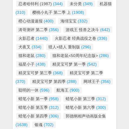
忍者哈特利 (1987)
(344)
未分类
(349)
机器猫
(310)
樱桃小丸子 第二季 上
(1908)
橙心动漫速报
(400)
海绵宝宝
(332)
涛哥测评 第二季
(356)
游戏王 怪兽之决斗
(642)
火影忍者
(1440)
火影忍者 经典战役之卷
(336)
犬夜叉
(334)
猎人×猎人 重制版
(296)
猫和老鼠
(280)
猫和老鼠<50周年纪念版>
(286)
福星小子
(438)
精灵宝可梦 第一季
(542)
精灵宝可梦 第三季
(368)
精灵宝可梦 第二季
(370)
精灵宝可梦 第四季
(288)
网球王子
(356)
聪明的一休
(596)
航海王
(900)
蜡笔小新 第一季
(958)
蜡笔小新 第三季
(312)
蜡笔小新 第五季
(312)
蜡笔小新 第六季
(300)
蜡笔小新 第四季
(306)
郭德纲相声动画版全集
(1638)
银魂
(702)