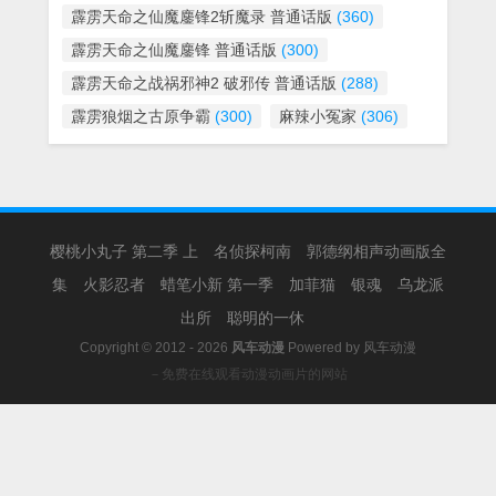
霹雳天命之仙魔鏖锋2斩魔录 普通话版
(360)
霹雳天命之仙魔鏖锋 普通话版
(300)
霹雳天命之战祸邪神2 破邪传 普通话版
(288)
霹雳狼烟之古原争霸
(300)
麻辣小冤家
(306)
樱桃小丸子 第二季 上
名侦探柯南
郭德纲相声动画版全
集
火影忍者
蜡笔小新 第一季
加菲猫
银魂
乌龙派
出所
聪明的一休
Copyright © 2012 - 2026
风车动漫
Powered by
风车动漫
－免费在线观看动漫动画片的网站