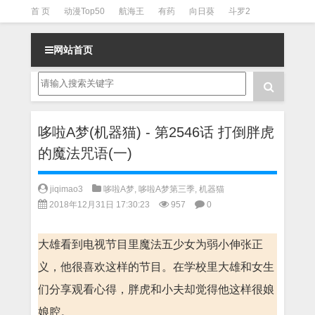
首 页
动漫Top50
航海王
有药
向日葵
斗罗2
斗罗3
火影
一拳超人
柯南
阴阳师
节目清单
网站首页
哆啦A梦(机器猫) - 第2546话 打倒胖虎
的魔法咒语(一)
jiqimao3
哆啦A梦
,
哆啦A梦第三季
,
机器猫
2018年12月31日 17:30:23
957
0
大雄看到电视节目里魔法五少女为弱小伸张正
义，他很喜欢这样的节目。在学校里大雄和女生
们分享观看心得，胖虎和小夫却觉得他这样很娘
娘腔。