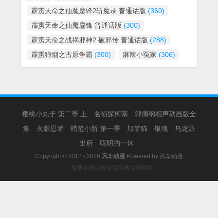
霹雳天命之仙魔鏖锋2斩魔录 普通话版
(360)
霹雳天命之仙魔鏖锋 普通话版
(300)
霹雳天命之战祸邪神2 破邪传 普通话版
(288)
霹雳狼烟之古原争霸
(300)
麻辣小冤家
(306)
樱桃小丸子 第二季 上
名侦探柯南
郭德纲相声动画版全
集
火影忍者
蜡笔小新 第一季
加菲猫
银魂
乌龙派
出所
聪明的一休
Copyright © 2012 - 2026
风车动漫
Powered by
风车动漫
－免费在线观看动漫动画片的网站