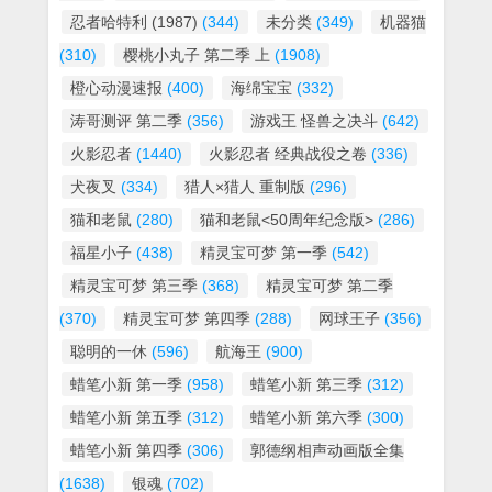
忍者哈特利 (1987)
(344)
未分类
(349)
机器猫
(310)
樱桃小丸子 第二季 上
(1908)
橙心动漫速报
(400)
海绵宝宝
(332)
涛哥测评 第二季
(356)
游戏王 怪兽之决斗
(642)
火影忍者
(1440)
火影忍者 经典战役之卷
(336)
犬夜叉
(334)
猎人×猎人 重制版
(296)
猫和老鼠
(280)
猫和老鼠<50周年纪念版>
(286)
福星小子
(438)
精灵宝可梦 第一季
(542)
精灵宝可梦 第三季
(368)
精灵宝可梦 第二季
(370)
精灵宝可梦 第四季
(288)
网球王子
(356)
聪明的一休
(596)
航海王
(900)
蜡笔小新 第一季
(958)
蜡笔小新 第三季
(312)
蜡笔小新 第五季
(312)
蜡笔小新 第六季
(300)
蜡笔小新 第四季
(306)
郭德纲相声动画版全集
(1638)
银魂
(702)