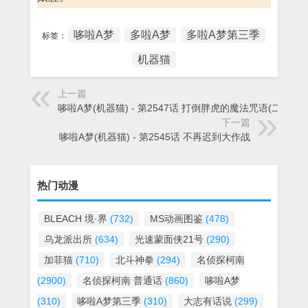
哆啦A梦
多啦A梦
多啦A梦第三季
标签：
机器猫
上一篇
哆啦A梦(机器猫) - 第2547话 打倒胖虎的魔法咒语(二)
下一篇
哆啦A梦(机器猫) - 第2545话 不再迟到大作战
热门动漫
BLEACH 境·界
(732)
MS动画图鉴
(478)
乌龙派出所
(634)
光速蒙面侠21号
(290)
加菲猫
(710)
北斗神拳
(294)
名侦探柯南
(2900)
名侦探柯南 普通话
(860)
哆啦A梦
(310)
哆啦A梦第三季
(310)
大志有话说
(299)