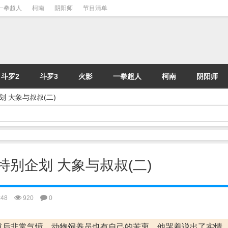
一拳超人
柯南
阴阳师
节目清单
斗罗2
斗罗3
火影
一拳超人
柯南
阴阳师
企划 大象与叔叔(二)
暑假特别企划 大象与叔叔(二)
:48
920
0
道后非常气愤。动物饲养员也有自己的苦衷，他哭着说出了实情