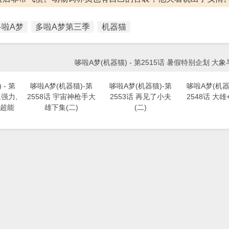
多啦A梦
多啦A梦第三季
机器猫
哆啦A梦(机器猫) - 第2515话 暑假特别企划 大象
- 第
哆啦A梦(机器猫)-第
哆啦A梦(机器猫)-第
哆啦A梦(机器猫
又强力,
2558话 宇宙神枪手大
2553话 再见了小夫
2548话 大雄
超能
雄下集(二)
(二)