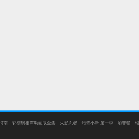
柯南
郭德纲相声动画版全集
火影忍者
蜡笔小新 第一季
加菲猫