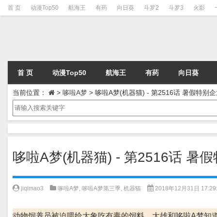
首 页
动漫Top50
航海王
有药
向日葵
斗罗2
斗罗3
火影
首 页
动漫Top50
航海王
有药
向日葵
当前位置：
>
哆啦A梦
>
哆啦A梦(机器猫) - 第2516话 暑假特别
哆啦A梦(机器猫) - 第2516话 
jiqimao3
哆啦A梦
,
哆啦A梦第三季
,
机器猫
2018年12月31日 17:29
动物饲养员被迫喂给大象吃有毒的饲料，大雄和哆啦A梦知