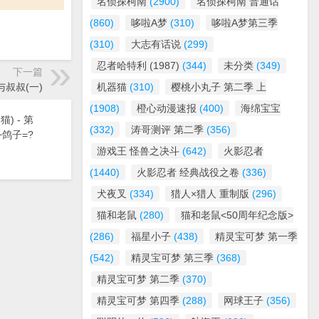
名侦探柯南
(2900)
名侦探柯南 普通话
(860)
哆啦A梦
(310)
哆啦A梦第三季
(310)
大志有话说
(299)
忍者哈特利 (1987)
(344)
未分类
(349)
下一篇
与叔叔(一)
机器猫
(310)
樱桃小丸子 第二季 上
(1908)
橙心动漫速报
(400)
海绵宝宝
) - 第
(332)
涛哥测评 第二季
(356)
+鸽子=?
游戏王 怪兽之决斗
(642)
火影忍者
(1440)
火影忍者 经典战役之卷
(336)
犬夜叉
(334)
猎人×猎人 重制版
(296)
猫和老鼠
(280)
猫和老鼠<50周年纪念版>
(286)
福星小子
(438)
精灵宝可梦 第一季
(542)
精灵宝可梦 第三季
(368)
精灵宝可梦 第二季
(370)
精灵宝可梦 第四季
(288)
网球王子
(356)