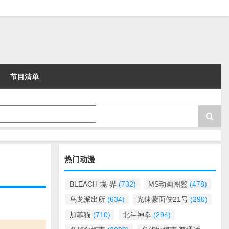
节目清单
热门动漫
BLEACH 境·界
(732)
MS动画图鉴
(478)
乌龙派出所
(634)
光速蒙面侠21号
(290)
加菲猫
(710)
北斗神拳
(294)
。