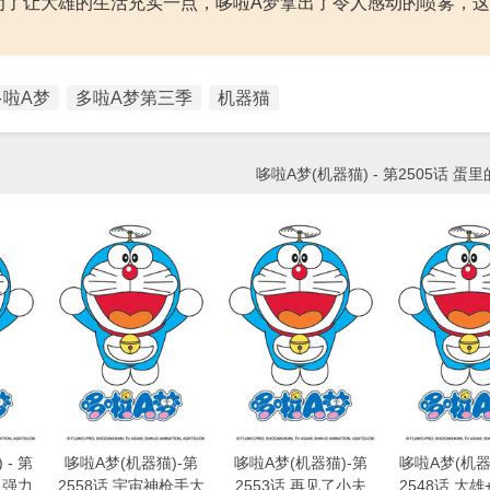
为了让大雄的生活充实一点，哆啦A梦拿出了令人感动的喷雾，
多啦A梦
多啦A梦第三季
机器猫
哆啦A梦(机器猫) - 第2505话 蛋里
- 第
哆啦A梦(机器猫)-第
哆啦A梦(机器猫)-第
哆啦A梦(机器猫
又强力,
2558话 宇宙神枪手大
2553话 再见了小夫
2548话 大雄