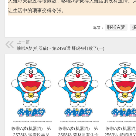
大雄每天都过得很懒散，哆啦A梦觉得大雄活的没有激情。
让生活中的琐事变得夸张。
哆啦A梦
标签：
上一篇
哆啦A梦(机器猫) - 第2498话 胖虎被打败了(一)
哆啦A梦(机器猫) - 第
哆啦A梦(机器猫) - 第
哆啦A梦(机器猫) 
2573话 试着说再见
2568话 森林是有生命
2563话 特超级