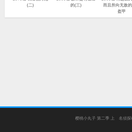
(二)
的(三)
而且所向无敌的
盔甲
樱桃小丸子 第二季 上
名侦探