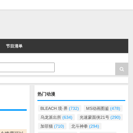
节目清单
热门动漫
BLEACH 境·界
(732)
MS动画图鉴
(478)
乌龙派出所
(634)
光速蒙面侠21号
(290)
加菲猫
(710)
北斗神拳
(294)