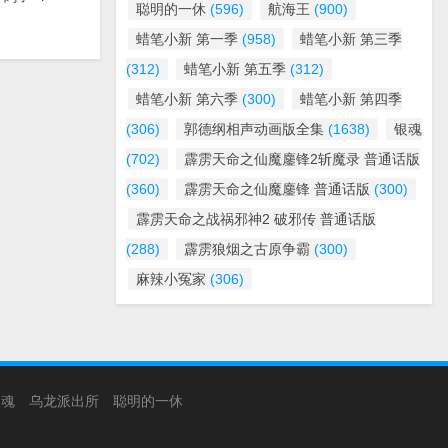
聪明的一休
(596)
航海王
(900)
蜡笔小新 第一季
(958)
蜡笔小新 第三季
(312)
蜡笔小新 第五季
(312)
蜡笔小新 第六季
(300)
蜡笔小新 第四季
(306)
郭德纲相声动画版全集
(1638)
银魂
(702)
霹雳天命之仙魔鏖锋2斩魔录 普通话版
(360)
霹雳天命之仙魔鏖锋 普通话版
(300)
霹雳天命之战祸邪神2 破邪传 普通话版
(288)
霹雳狼烟之古原争霸
(300)
麻辣小冤家
(306)
银魂
乌龙派出所
聪明的一休