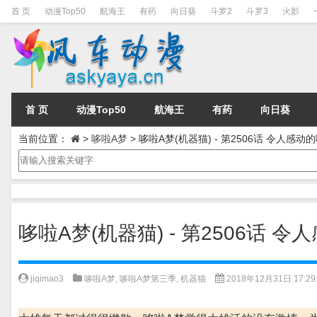
首 页
动漫Top50
航海王
有药
向日葵
斗罗2
斗罗3
火影
首 页
动漫Top50
航海王
有药
向日葵
当前位置：
>
哆啦A梦
>
哆啦A梦(机器猫) - 第2506话 令人感动
哆啦A梦(机器猫) - 第2506话 
jiqimao3
哆啦A梦
,
哆啦A梦第三季
,
机器猫
2018年12月31日 17:29