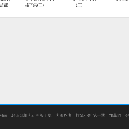
超能
雄下集(二)
(二)
柯南
郭德纲相声动画版全集
火影忍者
蜡笔小新 第一季
加菲猫