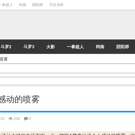
一拳超人
柯南
阴阳师
节目清单
斗罗2
斗罗3
火影
一拳超人
柯南
阴阳师
的喷雾
令人感动的喷雾
:33
358
0