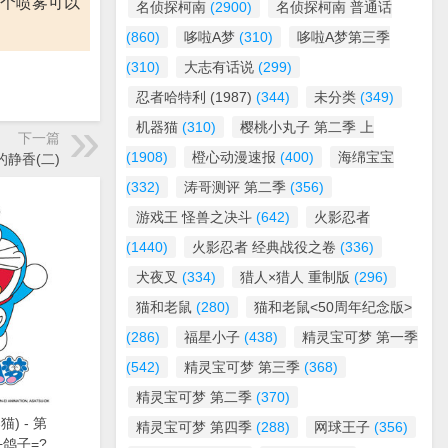
这个喷雾可以
名侦探柯南
(2900)
名侦探柯南 普通话
(860)
哆啦A梦
(310)
哆啦A梦第三季
(310)
大志有话说
(299)
忍者哈特利 (1987)
(344)
未分类
(349)
机器猫
(310)
樱桃小丸子 第二季 上
下一篇
(1908)
橙心动漫速报
(400)
海绵宝宝
的静香(二)
(332)
涛哥测评 第二季
(356)
游戏王 怪兽之决斗
(642)
火影忍者
(1440)
火影忍者 经典战役之卷
(336)
犬夜叉
(334)
猎人×猎人 重制版
(296)
猫和老鼠
(280)
猫和老鼠<50周年纪念版>
(286)
福星小子
(438)
精灵宝可梦 第一季
(542)
精灵宝可梦 第三季
(368)
精灵宝可梦 第二季
(370)
) - 第
精灵宝可梦 第四季
(288)
网球王子
(356)
+鸽子=?