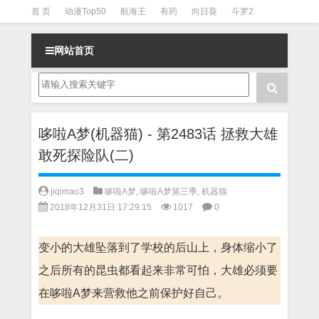
首 页
动漫Top50
航海王
有药
向日葵
斗罗2
斗罗3
火影
一拳超人
柯南
阴阳师
节目清单
网站首页
哆啦A梦(机器猫) - 第2483话 拯救大雄
敢死探险队(二)
jiqimao3
哆啦A梦
,
哆啦A梦第三季
,
机器猫
2018年12月31日 17:29:15
1017
0
变小的大雄坠落到了学校的后山上，身体缩小了
之后所有的昆虫都看起来非常可怕，大雄必须要
在哆啦A梦来营救他之前保护好自己。