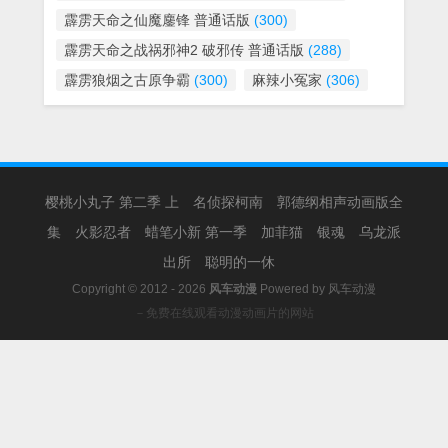
霹雳天命之仙魔鏖锋 普通话版
(300)
霹雳天命之战祸邪神2 破邪传 普通话版
(288)
霹雳狼烟之古原争霸
(300)
麻辣小冤家
(306)
樱桃小丸子 第二季 上
名侦探柯南
郭德纲相声动画版全
集
火影忍者
蜡笔小新 第一季
加菲猫
银魂
乌龙派
出所
聪明的一休
Copyright © 2012 - 2026
风车动漫
Powered by
风车动漫
－免费在线观看动漫动画片的网站