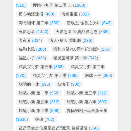
(310)
樱桃小丸子 第二季 上
(1908)
橙心动漫速报
(400)
海绵宝宝
(332)
涛哥测评 第二季
(356)
游戏王 怪兽之决斗
(642)
火影忍者
(1440)
火影忍者 经典战役之卷
(336)
犬夜叉
(334)
猎人×猎人 重制版
(296)
猫和老鼠
(280)
猫和老鼠<50周年纪念版>
(286)
福星小子
(438)
精灵宝可梦 第一季
(542)
精灵宝可梦 第三季
(368)
精灵宝可梦 第二季
(370)
精灵宝可梦 第四季
(288)
网球王子
(356)
聪明的一休
(596)
航海王
(900)
蜡笔小新 第一季
(958)
蜡笔小新 第三季
(312)
蜡笔小新 第五季
(312)
蜡笔小新 第六季
(300)
蜡笔小新 第四季
(306)
郭德纲相声动画版全集
(1638)
银魂
(702)
霹雳天命之仙魔鏖锋2斩魔录 普通话版
(360)