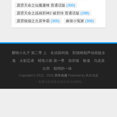
霹雳天命之仙魔鏖锋 普通话版
(300)
霹雳天命之战祸邪神2 破邪传 普通话版
(288)
霹雳狼烟之古原争霸
(300)
麻辣小冤家
(306)
樱桃小丸子 第二季 上
名侦探柯南
郭德纲相声动画版全
集
火影忍者
蜡笔小新 第一季
加菲猫
银魂
乌龙派
出所
聪明的一休
Copyright © 2012 - 2026
风车动漫
Powered by
风车动漫
－免费在线观看动漫动画片的网站