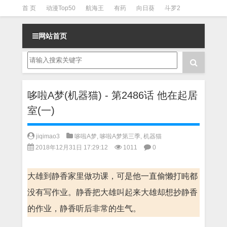
首 页
动漫Top50
航海王
有药
向日葵
斗罗2
斗罗3
火影
一拳超人
柯南
阴阳师
节目清单
网站首页
哆啦A梦(机器猫) - 第2486话 他在起居
室(一)
jiqimao3
哆啦A梦
,
哆啦A梦第三季
,
机器猫
2018年12月31日 17:29:12
1011
0
大雄到静香家里做功课，可是他一直偷懒打盹都
没有写作业。静香把大雄叫起来大雄却想抄静香
的作业，静香听后非常的生气。