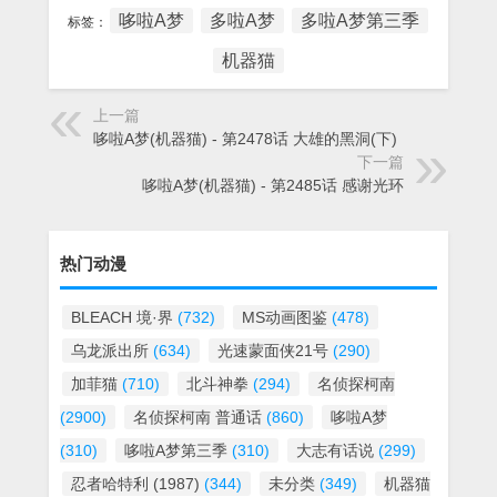
哆啦A梦
多啦A梦
多啦A梦第三季
标签：
机器猫
上一篇
哆啦A梦(机器猫) - 第2478话 大雄的黑洞(下)
下一篇
哆啦A梦(机器猫) - 第2485话 感谢光环
热门动漫
BLEACH 境·界
(732)
MS动画图鉴
(478)
乌龙派出所
(634)
光速蒙面侠21号
(290)
加菲猫
(710)
北斗神拳
(294)
名侦探柯南
(2900)
名侦探柯南 普通话
(860)
哆啦A梦
(310)
哆啦A梦第三季
(310)
大志有话说
(299)
忍者哈特利 (1987)
(344)
未分类
(349)
机器猫