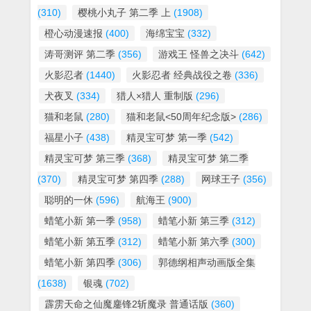
(310)
樱桃小丸子 第二季 上
(1908)
橙心动漫速报
(400)
海绵宝宝
(332)
涛哥测评 第二季
(356)
游戏王 怪兽之决斗
(642)
火影忍者
(1440)
火影忍者 经典战役之卷
(336)
犬夜叉
(334)
猎人×猎人 重制版
(296)
猫和老鼠
(280)
猫和老鼠<50周年纪念版>
(286)
福星小子
(438)
精灵宝可梦 第一季
(542)
精灵宝可梦 第三季
(368)
精灵宝可梦 第二季
(370)
精灵宝可梦 第四季
(288)
网球王子
(356)
聪明的一休
(596)
航海王
(900)
蜡笔小新 第一季
(958)
蜡笔小新 第三季
(312)
蜡笔小新 第五季
(312)
蜡笔小新 第六季
(300)
蜡笔小新 第四季
(306)
郭德纲相声动画版全集
(1638)
银魂
(702)
霹雳天命之仙魔鏖锋2斩魔录 普通话版
(360)