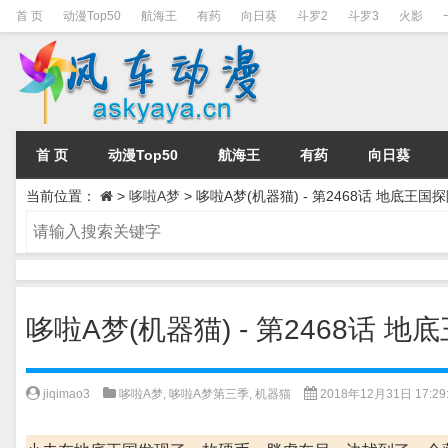
首 页
动漫Top50
航海王
有药
向日葵
斗罗2
斗罗3
火影
首 页
动漫Top50
航海王
有药
向日葵
当前位置：
>
哆啦A梦
>
哆啦A梦(机器猫) - 第2468话 地底王国探
哆啦A梦(机器猫) - 第2468话 地
jiqimao3
哆啦A梦
,
哆啦A梦第三季
,
机器猫
2018年12月31日 17:29