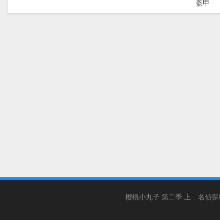
盔甲
樱桃小丸子 第二季 上
名侦探