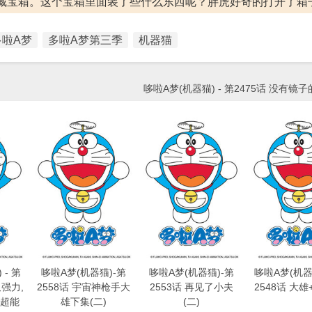
藏宝箱。这个宝箱里面装了些什么东西呢？胖虎好奇的打开了箱
多啦A梦
多啦A梦第三季
机器猫
哆啦A梦(机器猫) - 第2475话 没有镜子
- 第
哆啦A梦(机器猫)-第
哆啦A梦(机器猫)-第
哆啦A梦(机器猫
又强力,
2558话 宇宙神枪手大
2553话 再见了小夫
2548话 大雄
超能
雄下集(二)
(二)