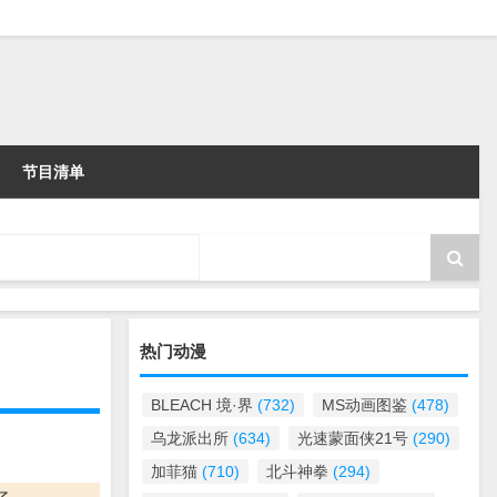
节目清单
热门动漫
BLEACH 境·界
(732)
MS动画图鉴
(478)
乌龙派出所
(634)
光速蒙面侠21号
(290)
加菲猫
(710)
北斗神拳
(294)