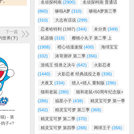
子。
名侦探柯南
(2900)
名侦探柯南 普通话
(860)
哆啦A梦
(310)
哆啦A梦第三季
(310)
大志有话说
(299)
忍者哈特利 (1987)
(344)
未分类
(349)
下一篇
的世界(下)
机器猫
(310)
樱桃小丸子 第二季 上
(1908)
橙心动漫速报
(400)
海绵宝宝
(332)
涛哥测评 第二季
(356)
游戏王 怪兽之决斗
(642)
火影忍者
(1440)
火影忍者 经典战役之卷
(336)
犬夜叉
(334)
猎人×猎人 重制版
(296)
猫和老鼠
(280)
猫和老鼠<50周年纪念版>
(286)
福星小子
(438)
精灵宝可梦 第一季
(542)
精灵宝可梦 第三季
(368)
) - 第
精灵宝可梦 第二季
(370)
+鸽子=?
精灵宝可梦 第四季
(288)
网球王子
(356)