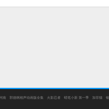
柯南
郭德纲相声动画版全集
火影忍者
蜡笔小新 第一季
加菲猫