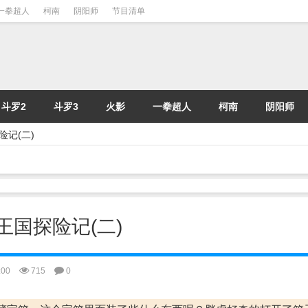
一拳超人
柯南
阴阳师
节目清单
斗罗2
斗罗3
火影
一拳超人
柯南
阴阳师
险记(二)
底王国探险记(二)
:00
715
0