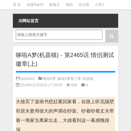
首 页
动漫Top50
航海王
有药
向日葵
斗罗2
斗罗3
火影
一拳超人
柯南
阴阳师
节目清单
网站首页
哆啦A梦(机器猫) - 第2465话 情侣测试
徽章(上)
jiqimao3
哆啦A梦
,
哆啦A梦第三季
,
机器猫
2018年12月31日 17:28:50
938
0
大雄买了漫画书想赶紧回家看，在路上听见隔壁
邻居夫妻用很大的声调在吵架。吵着吵着丈夫带
着一堆家当离家出走，大雄看到这一幕感慨很
深。