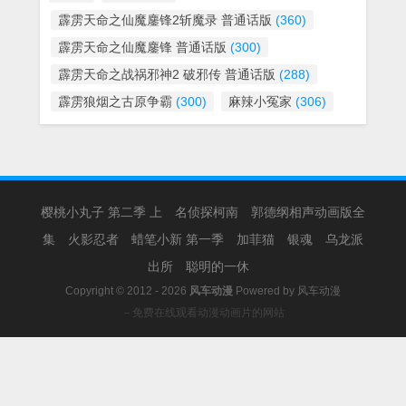
霹雳天命之仙魔鏖锋2斩魔录 普通话版
(360)
霹雳天命之仙魔鏖锋 普通话版
(300)
霹雳天命之战祸邪神2 破邪传 普通话版
(288)
霹雳狼烟之古原争霸
(300)
麻辣小冤家
(306)
樱桃小丸子 第二季 上
名侦探柯南
郭德纲相声动画版全
集
火影忍者
蜡笔小新 第一季
加菲猫
银魂
乌龙派
出所
聪明的一休
Copyright © 2012 - 2026
风车动漫
Powered by
风车动漫
－免费在线观看动漫动画片的网站