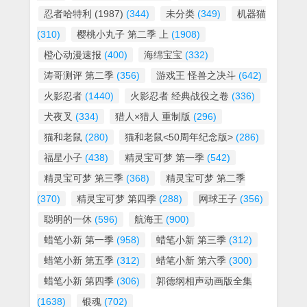
忍者哈特利 (1987)
(344)
未分类
(349)
机器猫
(310)
樱桃小丸子 第二季 上
(1908)
橙心动漫速报
(400)
海绵宝宝
(332)
涛哥测评 第二季
(356)
游戏王 怪兽之决斗
(642)
火影忍者
(1440)
火影忍者 经典战役之卷
(336)
犬夜叉
(334)
猎人×猎人 重制版
(296)
猫和老鼠
(280)
猫和老鼠<50周年纪念版>
(286)
福星小子
(438)
精灵宝可梦 第一季
(542)
精灵宝可梦 第三季
(368)
精灵宝可梦 第二季
(370)
精灵宝可梦 第四季
(288)
网球王子
(356)
聪明的一休
(596)
航海王
(900)
蜡笔小新 第一季
(958)
蜡笔小新 第三季
(312)
蜡笔小新 第五季
(312)
蜡笔小新 第六季
(300)
蜡笔小新 第四季
(306)
郭德纲相声动画版全集
(1638)
银魂
(702)