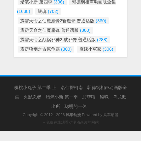
蜡笔小新 第四季
(306)
郭德纲相声动画版全集
(1638)
银魂
(702)
霹雳天命之仙魔鏖锋2斩魔录 普通话版
(360)
霹雳天命之仙魔鏖锋 普通话版
(300)
霹雳天命之战祸邪神2 破邪传 普通话版
(288)
霹雳狼烟之古原争霸
(300)
麻辣小冤家
(306)
樱桃小丸子 第二季 上
名侦探柯南
郭德纲相声动画版全
集
火影忍者
蜡笔小新 第一季
加菲猫
银魂
乌龙派
出所
聪明的一休
Copyright © 2012 - 2026
风车动漫
Powered by
风车动漫
－免费在线观看动漫动画片的网站