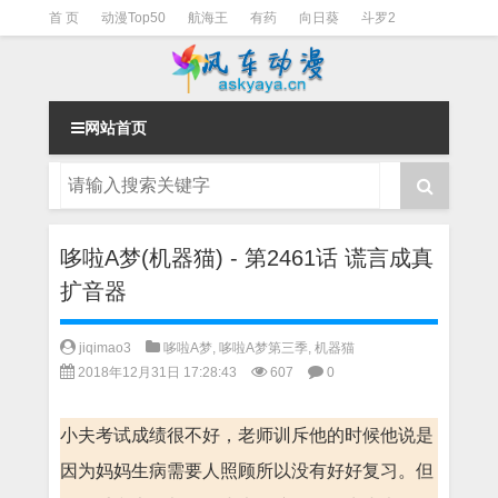
首 页
动漫Top50
航海王
有药
向日葵
斗罗2
斗罗3
火影
一拳超人
柯南
阴阳师
节目清单
网站首页
哆啦A梦(机器猫) - 第2461话 谎言成真
扩音器
jiqimao3
哆啦A梦
,
哆啦A梦第三季
,
机器猫
2018年12月31日 17:28:43
607
0
小夫考试成绩很不好，老师训斥他的时候他说是
因为妈妈生病需要人照顾所以没有好好复习。但