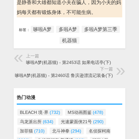
是静香和大雄都知道小夫在骗人，因为小夫的妈
妈每天都有锻炼身体，不可能生病。
哆啦A梦
多啦A梦
多啦A梦第三季
标签：
机器猫
上一篇
哆啦A梦(机器猫) - 第2453话 如果电话亭(下)
下一篇
哆啦A梦(机器猫) - 第2460话 鲁滨逊漂流记装备(下)
热门动漫
BLEACH 境·界
(732)
MS动画图鉴
(478)
乌龙派出所
(634)
光速蒙面侠21号
(290)
加菲猫
(710)
北斗神拳
(294)
名侦探柯南