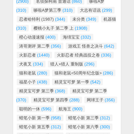
(2900)
名侦探柯南 普通话
(860)
哆啦A梦
(310)
哆啦A梦第三季
(310)
大志有话说
(299)
忍者哈特利 (1987)
(344)
未分类
(349)
机器猫
(310)
樱桃小丸子 第二季 上
(1908)
橙心动漫速报
(400)
海绵宝宝
(332)
涛哥测评 第二季
(356)
游戏王 怪兽之决斗
(642)
火影忍者
(1440)
火影忍者 经典战役之卷
(336)
犬夜叉
(334)
猎人×猎人 重制版
(296)
猫和老鼠
(280)
猫和老鼠<50周年纪念版>
(286)
福星小子
(438)
精灵宝可梦 第一季
(542)
精灵宝可梦 第三季
(368)
精灵宝可梦 第二季
(370)
精灵宝可梦 第四季
(288)
网球王子
(356)
聪明的一休
(596)
航海王
(900)
蜡笔小新 第一季
(958)
蜡笔小新 第三季
(312)
蜡笔小新 第五季
(312)
蜡笔小新 第六季
(300)