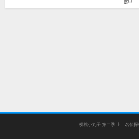
盔甲
樱桃小丸子 第二季 上
名侦探