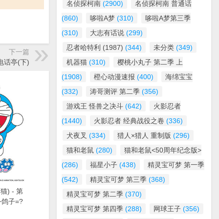
名侦探柯南
(2900)
名侦探柯南 普通话
(860)
哆啦A梦
(310)
哆啦A梦第三季
(310)
大志有话说
(299)
忍者哈特利 (1987)
(344)
未分类
(349)
下一篇
电话亭(下)
机器猫
(310)
樱桃小丸子 第二季 上
(1908)
橙心动漫速报
(400)
海绵宝宝
(332)
涛哥测评 第二季
(356)
游戏王 怪兽之决斗
(642)
火影忍者
(1440)
火影忍者 经典战役之卷
(336)
犬夜叉
(334)
猎人×猎人 重制版
(296)
猫和老鼠
(280)
猫和老鼠<50周年纪念版>
(286)
福星小子
(438)
精灵宝可梦 第一季
(542)
精灵宝可梦 第三季
(368)
) - 第
精灵宝可梦 第二季
(370)
+鸽子=?
精灵宝可梦 第四季
(288)
网球王子
(356)