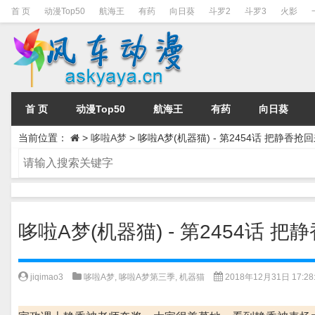
首 页
动漫Top50
航海王
有药
向日葵
斗罗2
斗罗3
火影
首 页
动漫Top50
航海王
有药
向日葵
当前位置：
>
哆啦A梦
>
哆啦A梦(机器猫) - 第2454话 把静香抢回
哆啦A梦(机器猫) - 第2454话 把
jiqimao3
哆啦A梦
,
哆啦A梦第三季
,
机器猫
2018年12月31日 17:28