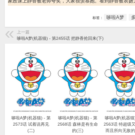
家政课上静香被老师夸奖，大家很羡慕她。看到静香被表扬
哆啦A梦
标签：
上一篇
哆啦A梦(机器猫) - 第2455话 把静香抢回来(下)
哆啦A梦(机器猫) - 第
哆啦A梦(机器猫) - 第
哆啦A梦(机器猫) 
2573话 试着说再见
2568话 森林是有生命
2563话 特超级
(二)
的(三)
而且所向无敌的