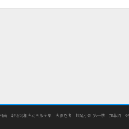
柯南
郭德纲相声动画版全集
火影忍者
蜡笔小新 第一季
加菲猫