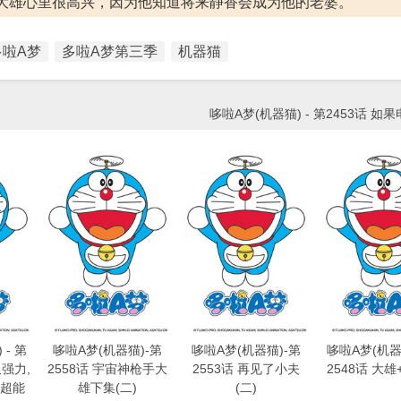
大雄心里很高兴，因为他知道将来静香会成为他的老婆。
多啦A梦
多啦A梦第三季
机器猫
哆啦A梦(机器猫) - 第2453话 如果
- 第
哆啦A梦(机器猫)-第
哆啦A梦(机器猫)-第
哆啦A梦(机器猫
又强力,
2558话 宇宙神枪手大
2553话 再见了小夫
2548话 大雄
超能
雄下集(二)
(二)