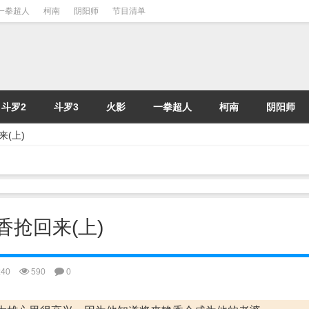
一拳超人
柯南
阴阳师
节目清单
斗罗2
斗罗3
火影
一拳超人
柯南
阴阳师
来(上)
静香抢回来(上)
:40
590
0