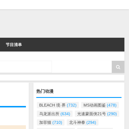
节目清单
热门动漫
BLEACH 境·界
(732)
MS动画图鉴
(478)
乌龙派出所
(634)
光速蒙面侠21号
(290)
加菲猫
(710)
北斗神拳
(294)