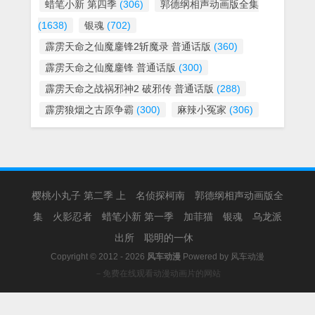
蜡笔小新 第四季
(306)
郭德纲相声动画版全集
(1638)
银魂
(702)
霹雳天命之仙魔鏖锋2斩魔录 普通话版
(360)
霹雳天命之仙魔鏖锋 普通话版
(300)
霹雳天命之战祸邪神2 破邪传 普通话版
(288)
霹雳狼烟之古原争霸
(300)
麻辣小冤家
(306)
樱桃小丸子 第二季 上
名侦探柯南
郭德纲相声动画版全
集
火影忍者
蜡笔小新 第一季
加菲猫
银魂
乌龙派
出所
聪明的一休
Copyright © 2012 - 2026
风车动漫
Powered by
风车动漫
－免费在线观看动漫动画片的网站