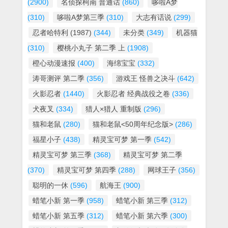
(2900)
名侦探柯南 普通话
(860)
哆啦A梦
(310)
哆啦A梦第三季
(310)
大志有话说
(299)
忍者哈特利 (1987)
(344)
未分类
(349)
机器猫
(310)
樱桃小丸子 第二季 上
(1908)
橙心动漫速报
(400)
海绵宝宝
(332)
涛哥测评 第二季
(356)
游戏王 怪兽之决斗
(642)
火影忍者
(1440)
火影忍者 经典战役之卷
(336)
犬夜叉
(334)
猎人×猎人 重制版
(296)
猫和老鼠
(280)
猫和老鼠<50周年纪念版>
(286)
福星小子
(438)
精灵宝可梦 第一季
(542)
精灵宝可梦 第三季
(368)
精灵宝可梦 第二季
(370)
精灵宝可梦 第四季
(288)
网球王子
(356)
聪明的一休
(596)
航海王
(900)
蜡笔小新 第一季
(958)
蜡笔小新 第三季
(312)
蜡笔小新 第五季
(312)
蜡笔小新 第六季
(300)