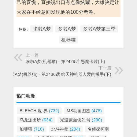
己的喜悦，直接说出口有点像炫耀，大雄决定让
大家在不经意间发现他的100分考卷。
哆啦A梦
多啦A梦
多啦A梦第三季
标签：
机器猫
上一篇
哆啦A梦(机器猫) - 第2429话 恶魔卡片(上)
下一篇
哆啦A梦(机器猫) - 第2436话 给天神机器人爱的援手(下)
热门动漫
BLEACH 境·界
(732)
MS动画图鉴
(478)
乌龙派出所
(634)
光速蒙面侠21号
(290)
加菲猫
(710)
北斗神拳
(294)
名侦探柯南