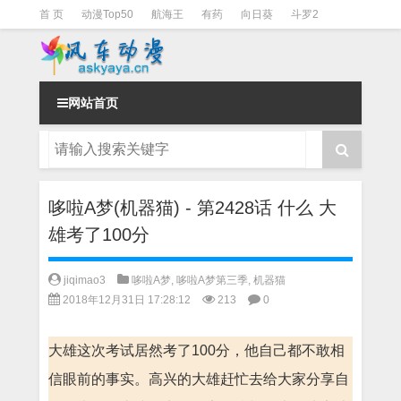
首 页
动漫Top50
航海王
有药
向日葵
斗罗2
斗罗3
火影
一拳超人
柯南
阴阳师
节目清单
网站首页
哆啦A梦(机器猫) - 第2428话 什么 大
雄考了100分
jiqimao3
哆啦A梦
,
哆啦A梦第三季
,
机器猫
2018年12月31日 17:28:12
213
0
大雄这次考试居然考了100分，他自己都不敢相
信眼前的事实。高兴的大雄赶忙去给大家分享自