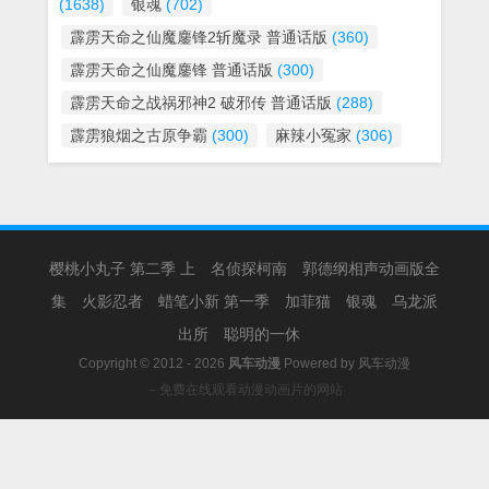
(1638)
银魂
(702)
霹雳天命之仙魔鏖锋2斩魔录 普通话版
(360)
霹雳天命之仙魔鏖锋 普通话版
(300)
霹雳天命之战祸邪神2 破邪传 普通话版
(288)
霹雳狼烟之古原争霸
(300)
麻辣小冤家
(306)
樱桃小丸子 第二季 上
名侦探柯南
郭德纲相声动画版全
集
火影忍者
蜡笔小新 第一季
加菲猫
银魂
乌龙派
出所
聪明的一休
Copyright © 2012 - 2026
风车动漫
Powered by
风车动漫
－免费在线观看动漫动画片的网站