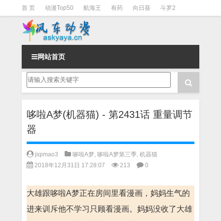
首 页
动漫Top50
航海王
有药
向日葵
斗罗2
斗罗3
火影
一拳超人
柯南
阴阳师
节目清单
网站首页
哆啦A梦(机器猫) - 第2431话 重量调节
器
jiqimao3
哆啦A梦
,
哆啦A梦第三季
,
机器猫
2018年12月31日 17:28:07
213
0
大雄跟哆啦A梦正在房间里看漫画，妈妈生气的
进来训斥他不学习只顾看漫画。妈妈没收了大雄