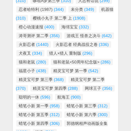
(310)
哆啦A梦第三季
(310)
大志有话说
(299)
忍者哈特利 (1987)
(344)
未分类
(349)
机器猫
(310)
樱桃小丸子 第二季 上
(1908)
橙心动漫速报
(400)
海绵宝宝
(332)
涛哥测评 第二季
(356)
游戏王 怪兽之决斗
(642)
火影忍者
(1440)
火影忍者 经典战役之卷
(336)
犬夜叉
(334)
猎人×猎人 重制版
(296)
猫和老鼠
(280)
猫和老鼠<50周年纪念版>
(286)
福星小子
(438)
精灵宝可梦 第一季
(542)
精灵宝可梦 第三季
(368)
精灵宝可梦 第二季
(370)
精灵宝可梦 第四季
(288)
网球王子
(356)
聪明的一休
(596)
航海王
(900)
蜡笔小新 第一季
(958)
蜡笔小新 第三季
(312)
蜡笔小新 第五季
(312)
蜡笔小新 第六季
(300)
蜡笔小新 第四季
(306)
郭德纲相声动画版全集