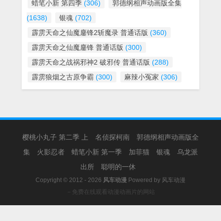
蜡笔小新 第四季
(306)
郭德纲相声动画版全集
(1638)
银魂
(702)
霹雳天命之仙魔鏖锋2斩魔录 普通话版
(360)
霹雳天命之仙魔鏖锋 普通话版
(300)
霹雳天命之战祸邪神2 破邪传 普通话版
(288)
霹雳狼烟之古原争霸
(300)
麻辣小冤家
(306)
樱桃小丸子 第二季 上
名侦探柯南
郭德纲相声动画版全
集
火影忍者
蜡笔小新 第一季
加菲猫
银魂
乌龙派
出所
聪明的一休
Copyright © 2012 - 2026
风车动漫
Powered by
风车动漫
－免费在线观看动漫动画片的网站