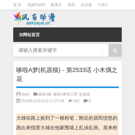
首 页
动漫Top50
航海王
有药
向日葵
斗罗2
斗罗3
火影
一拳超人
柯南
阴阳师
节目清单
网站首页
哆啦A梦(机器猫) - 第2533话 小木偶之
花
dlam
哆啦A梦
,
哆啦A梦第三季
,
机器猫
2018年12月31日 17:27:48
363
0
大雄在路上捡到了一根粉笔，附近的居民愤怒的
跑出来指责大雄在他家围墙上乱涂乱画。原来粉