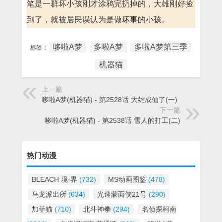
笔是一群坏小孩刚才涂鸦完扔掉的，大雄刚好捡
到了，就被居民误认为是做坏事的小孩。
哆啦A梦
多啦A梦
多啦A梦第三季
标签：
机器猫
上一篇
哆啦A梦(机器猫) - 第2528话 大雄成仙了(一)
下一篇
哆啦A梦(机器猫) - 第2538话 雪人的打工(二)
热门动漫
BLEACH 境·界
(732)
MS动画图鉴
(478)
乌龙派出所
(634)
光速蒙面侠21号
(290)
加菲猫
(710)
北斗神拳
(294)
名侦探柯南