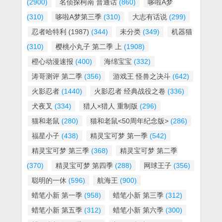
(2900)
名侦探柯南 普通话
(860)
哆啦A梦
(310)
哆啦A梦第三季
(310)
大志有话说
(299)
忍者哈特利 (1987)
(344)
未分类
(349)
机器猫
(310)
樱桃小丸子 第二季 上
(1908)
橙心动漫速报
(400)
海绵宝宝
(332)
涛哥测评 第二季
(356)
游戏王 怪兽之决斗
(642)
火影忍者
(1440)
火影忍者 经典战役之卷
(336)
犬夜叉
(334)
猎人×猎人 重制版
(296)
猫和老鼠
(280)
猫和老鼠<50周年纪念版>
(286)
福星小子
(438)
精灵宝可梦 第一季
(542)
精灵宝可梦 第三季
(368)
精灵宝可梦 第二季
(370)
精灵宝可梦 第四季
(288)
网球王子
(356)
聪明的一休
(596)
航海王
(900)
蜡笔小新 第一季
(958)
蜡笔小新 第三季
(312)
蜡笔小新 第五季
(312)
蜡笔小新 第六季
(300)