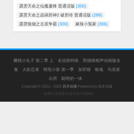
霹雳天命之仙魔鏖锋 普通话版
(300)
霹雳天命之战祸邪神2 破邪传 普通话版
(288)
霹雳狼烟之古原争霸
(300)
麻辣小冤家
(306)
樱桃小丸子 第二季 上
名侦探柯南
郭德纲相声动画版全
集
火影忍者
蜡笔小新 第一季
加菲猫
银魂
乌龙派
出所
聪明的一休
Copyright © 2012 - 2026
风车动漫
Powered by
风车动漫
－免费在线观看动漫动画片的网站