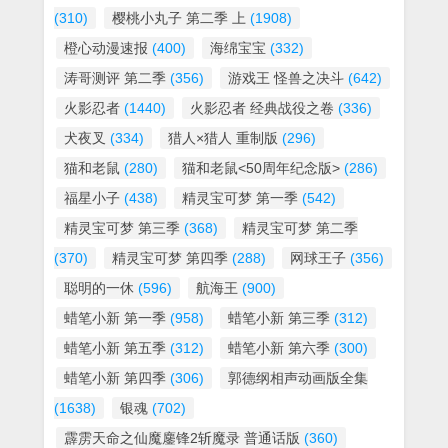
(310)
樱桃小丸子 第二季 上
(1908)
橙心动漫速报
(400)
海绵宝宝
(332)
涛哥测评 第二季
(356)
游戏王 怪兽之决斗
(642)
火影忍者
(1440)
火影忍者 经典战役之卷
(336)
犬夜叉
(334)
猎人×猎人 重制版
(296)
猫和老鼠
(280)
猫和老鼠<50周年纪念版>
(286)
福星小子
(438)
精灵宝可梦 第一季
(542)
精灵宝可梦 第三季
(368)
精灵宝可梦 第二季
(370)
精灵宝可梦 第四季
(288)
网球王子
(356)
聪明的一休
(596)
航海王
(900)
蜡笔小新 第一季
(958)
蜡笔小新 第三季
(312)
蜡笔小新 第五季
(312)
蜡笔小新 第六季
(300)
蜡笔小新 第四季
(306)
郭德纲相声动画版全集
(1638)
银魂
(702)
霹雳天命之仙魔鏖锋2斩魔录 普通话版
(360)