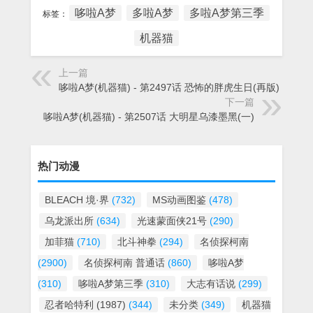
哆啦A梦
多啦A梦
多啦A梦第三季
标签：
机器猫
上一篇
哆啦A梦(机器猫) - 第2497话 恐怖的胖虎生日(再版)
下一篇
哆啦A梦(机器猫) - 第2507话 大明星乌漆墨黑(一)
热门动漫
BLEACH 境·界
(732)
MS动画图鉴
(478)
乌龙派出所
(634)
光速蒙面侠21号
(290)
加菲猫
(710)
北斗神拳
(294)
名侦探柯南
(2900)
名侦探柯南 普通话
(860)
哆啦A梦
(310)
哆啦A梦第三季
(310)
大志有话说
(299)
忍者哈特利 (1987)
(344)
未分类
(349)
机器猫