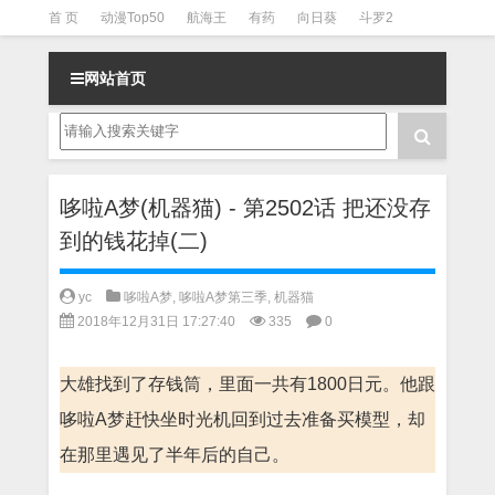
首 页
动漫Top50
航海王
有药
向日葵
斗罗2
斗罗3
火影
一拳超人
柯南
阴阳师
节目清单
网站首页
哆啦A梦(机器猫) - 第2502话 把还没存
到的钱花掉(二)
yc
哆啦A梦
,
哆啦A梦第三季
,
机器猫
2018年12月31日 17:27:40
335
0
大雄找到了存钱筒，里面一共有1800日元。他跟
哆啦A梦赶快坐时光机回到过去准备买模型，却
在那里遇见了半年后的自己。