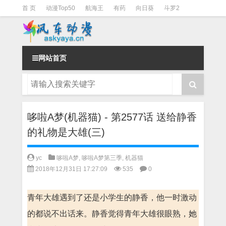
首 页
动漫Top50
航海王
有药
向日葵
斗罗2
斗罗3
火影
一拳超人
柯南
阴阳师
节目清单
网站首页
哆啦A梦(机器猫) - 第2577话 送给静香
的礼物是大雄(三)
yc
哆啦A梦
,
哆啦A梦第三季
,
机器猫
2018年12月31日 17:27:09
535
0
青年大雄遇到了还是小学生的静香，他一时激动
的都说不出话来。静香觉得青年大雄很眼熟，她