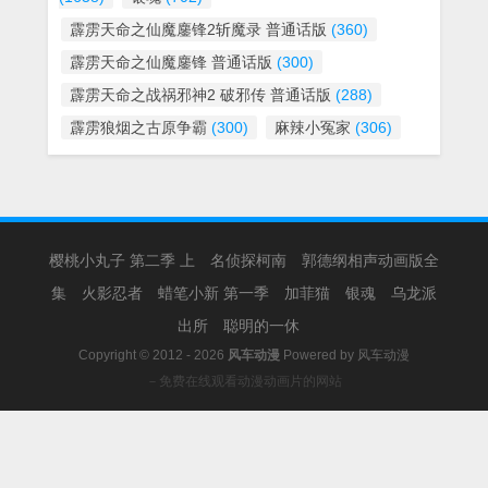
霹雳天命之仙魔鏖锋2斩魔录 普通话版
(360)
霹雳天命之仙魔鏖锋 普通话版
(300)
霹雳天命之战祸邪神2 破邪传 普通话版
(288)
霹雳狼烟之古原争霸
(300)
麻辣小冤家
(306)
樱桃小丸子 第二季 上
名侦探柯南
郭德纲相声动画版全
集
火影忍者
蜡笔小新 第一季
加菲猫
银魂
乌龙派
出所
聪明的一休
Copyright © 2012 - 2026
风车动漫
Powered by
风车动漫
－免费在线观看动漫动画片的网站