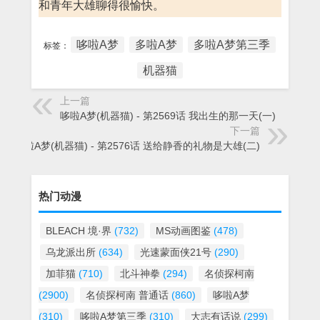
和青年大雄聊得很愉快。
哆啦A梦
多啦A梦
多啦A梦第三季
标签：
机器猫
上一篇
哆啦A梦(机器猫) - 第2569话 我出生的那一天(一)
下一篇
哆啦A梦(机器猫) - 第2576话 送给静香的礼物是大雄(二)
热门动漫
BLEACH 境·界
(732)
MS动画图鉴
(478)
乌龙派出所
(634)
光速蒙面侠21号
(290)
加菲猫
(710)
北斗神拳
(294)
名侦探柯南
(2900)
名侦探柯南 普通话
(860)
哆啦A梦
(310)
哆啦A梦第三季
(310)
大志有话说
(299)