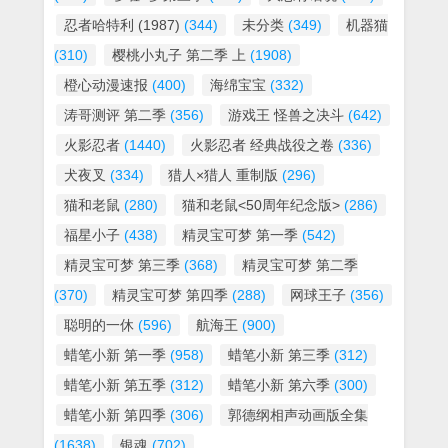
忍者哈特利 (1987)
(344)
未分类
(349)
机器猫
(310)
樱桃小丸子 第二季 上
(1908)
橙心动漫速报
(400)
海绵宝宝
(332)
涛哥测评 第二季
(356)
游戏王 怪兽之决斗
(642)
火影忍者
(1440)
火影忍者 经典战役之卷
(336)
犬夜叉
(334)
猎人×猎人 重制版
(296)
猫和老鼠
(280)
猫和老鼠<50周年纪念版>
(286)
福星小子
(438)
精灵宝可梦 第一季
(542)
精灵宝可梦 第三季
(368)
精灵宝可梦 第二季
(370)
精灵宝可梦 第四季
(288)
网球王子
(356)
聪明的一休
(596)
航海王
(900)
蜡笔小新 第一季
(958)
蜡笔小新 第三季
(312)
蜡笔小新 第五季
(312)
蜡笔小新 第六季
(300)
蜡笔小新 第四季
(306)
郭德纲相声动画版全集
(1638)
银魂
(702)