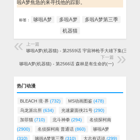
啦A梦焦急的来寻找他的踪影。
哆啦A梦
多啦A梦
多啦A梦第三季
标签：
机器猫
上一篇
哆啦A梦(机器猫) - 第2559话 宇宙神枪手大雄下集(三)
下一篇
哆啦A梦(机器猫) - 第2566话 森林是有生命的(一)
热门动漫
BLEACH 境·界
(732)
MS动画图鉴
(478)
乌龙派出所
(634)
光速蒙面侠21号
(290)
加菲猫
(710)
北斗神拳
(294)
名侦探柯南
(2900)
名侦探柯南 普通话
(860)
哆啦A梦
(310)
哆啦A梦第三季
(310)
大志有话说
(299)