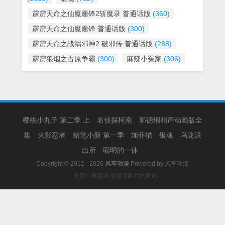
霹雳天命之仙魔鏖锋2斩魔录 普通话版
(360)
霹雳天命之仙魔鏖锋 普通话版
(300)
霹雳天命之战祸邪神2 破邪传 普通话版
(288)
霹雳狼烟之古原争霸
(300)
麻辣小冤家
(306)
樱桃小丸子 第二季 上
名侦探柯南
郭德纲相声动画版全
集
火影忍者
蜡笔小新 第一季
加菲猫
银魂
乌龙派
出所
聪明的一休
Copyright © 2012 - 2026
风车动漫
Powered by
风车动漫
－免费在线观看动漫动画片的网站