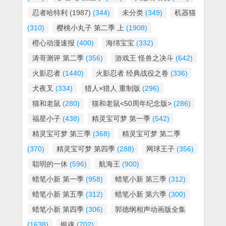
忍者哈特利 (1987)
(344)
未分类
(349)
机器猫
(310)
樱桃小丸子 第二季 上
(1908)
橙心动漫速报
(400)
海绵宝宝
(332)
涛哥测评 第二季
(356)
游戏王 怪兽之决斗
(642)
火影忍者
(1440)
火影忍者 经典战役之卷
(336)
犬夜叉
(334)
猎人×猎人 重制版
(296)
猫和老鼠
(280)
猫和老鼠<50周年纪念版>
(286)
福星小子
(438)
精灵宝可梦 第一季
(542)
精灵宝可梦 第三季
(368)
精灵宝可梦 第二季
(370)
精灵宝可梦 第四季
(288)
网球王子
(356)
聪明的一休
(596)
航海王
(900)
蜡笔小新 第一季
(958)
蜡笔小新 第三季
(312)
蜡笔小新 第五季
(312)
蜡笔小新 第六季
(300)
蜡笔小新 第四季
(306)
郭德纲相声动画版全集
(1638)
银魂
(702)