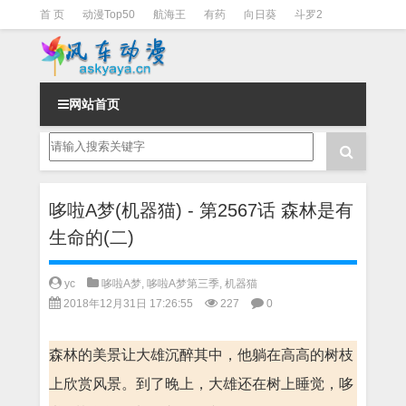
首 页
动漫Top50
航海王
有药
向日葵
斗罗2
斗罗3
火影
一拳超人
柯南
阴阳师
节目清单
网站首页
哆啦A梦(机器猫) - 第2567话 森林是有
生命的(二)
yc
哆啦A梦
,
哆啦A梦第三季
,
机器猫
2018年12月31日 17:26:55
227
0
森林的美景让大雄沉醉其中，他躺在高高的树枝
上欣赏风景。到了晚上，大雄还在树上睡觉，哆