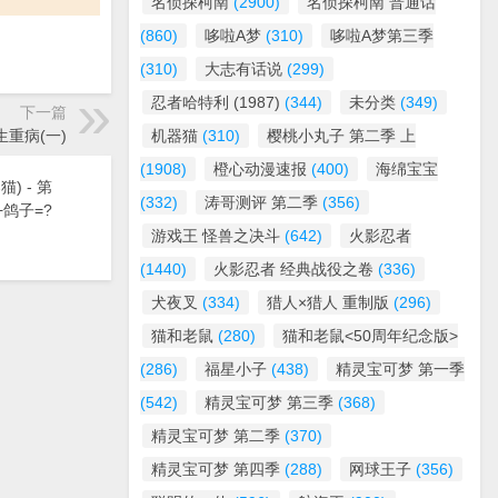
名侦探柯南
(2900)
名侦探柯南 普通话
(860)
哆啦A梦
(310)
哆啦A梦第三季
(310)
大志有话说
(299)
忍者哈特利 (1987)
(344)
未分类
(349)
下一篇
生重病(一)
机器猫
(310)
樱桃小丸子 第二季 上
(1908)
橙心动漫速报
(400)
海绵宝宝
) - 第
(332)
涛哥测评 第二季
(356)
+鸽子=?
游戏王 怪兽之决斗
(642)
火影忍者
(1440)
火影忍者 经典战役之卷
(336)
犬夜叉
(334)
猎人×猎人 重制版
(296)
猫和老鼠
(280)
猫和老鼠<50周年纪念版>
(286)
福星小子
(438)
精灵宝可梦 第一季
(542)
精灵宝可梦 第三季
(368)
精灵宝可梦 第二季
(370)
精灵宝可梦 第四季
(288)
网球王子
(356)