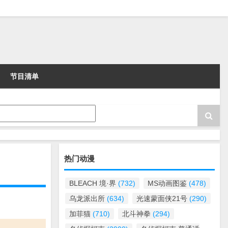
节目清单
热门动漫
BLEACH 境·界
(732)
MS动画图鉴
(478)
乌龙派出所
(634)
光速蒙面侠21号
(290)
加菲猫
(710)
北斗神拳
(294)