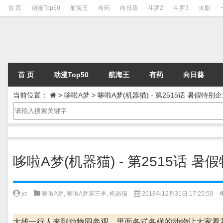
首 页
动漫Top50
航海王
有药
向日葵
斗罗2
斗罗3
火影
首 页
动漫Top50
航海王
有药
向日葵
当前位置：
>
哆啦A梦
>
哆啦A梦(机器猫) - 第2515话 暑假特别
哆啦A梦(机器猫) - 第2515话 
yc
哆啦A梦
,
哆啦A梦第三季
,
机器猫
2018年12月31日 17:25:59
大雄一行人来到动物园参观，里面各式各样的动物让大家看