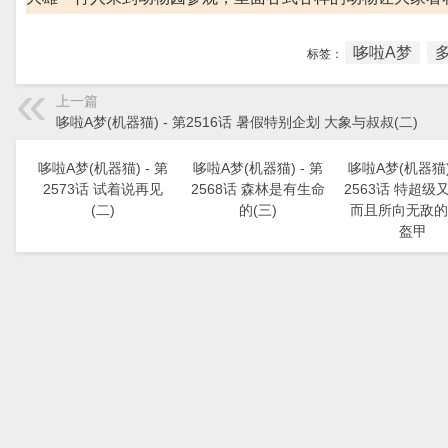
哆啦A梦
标签：
上一篇
哆啦A梦(机器猫) - 第2516话 暑假特别企划 大象与叔叔(二)
哆啦A梦(机器猫) - 第
哆啦A梦(机器猫) - 第
哆啦A梦(机器猫) 
2573话 试着说再见
2568话 森林是有生命
2563话 特超级
(二)
的(三)
而且所向无敌的
盔甲