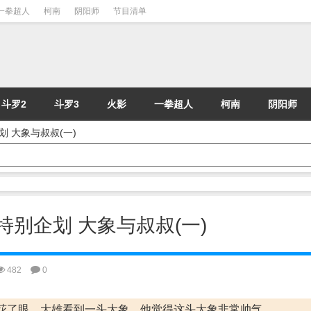
一拳超人
柯南
阴阳师
节目清单
斗罗2
斗罗3
火影
一拳超人
柯南
阴阳师
企划 大象与叔叔(一)
暑假特别企划 大象与叔叔(一)
482
0
花了眼。大雄看到一头大象，他觉得这头大象非常帅气。