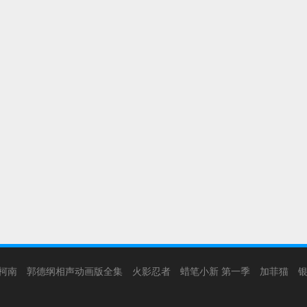
柯南
郭德纲相声动画版全集
火影忍者
蜡笔小新 第一季
加菲猫