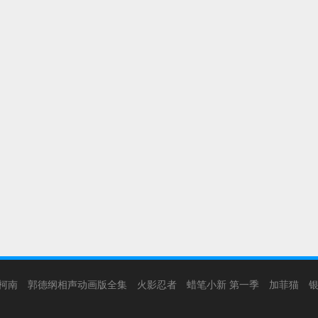
柯南
郭德纲相声动画版全集
火影忍者
蜡笔小新 第一季
加菲猫