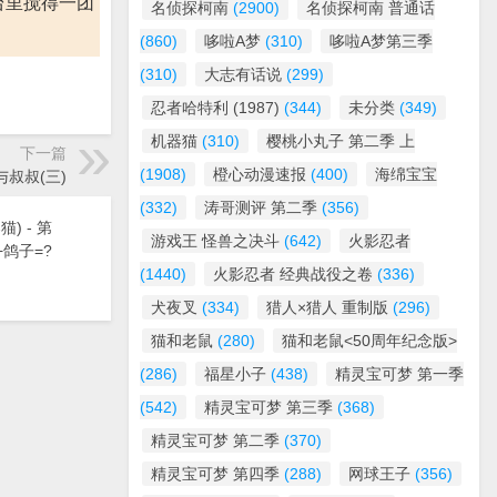
台里搅得一团
名侦探柯南
(2900)
名侦探柯南 普通话
(860)
哆啦A梦
(310)
哆啦A梦第三季
(310)
大志有话说
(299)
忍者哈特利 (1987)
(344)
未分类
(349)
机器猫
(310)
樱桃小丸子 第二季 上
下一篇
(1908)
橙心动漫速报
(400)
海绵宝宝
与叔叔(三)
(332)
涛哥测评 第二季
(356)
) - 第
游戏王 怪兽之决斗
(642)
火影忍者
+鸽子=?
(1440)
火影忍者 经典战役之卷
(336)
犬夜叉
(334)
猎人×猎人 重制版
(296)
猫和老鼠
(280)
猫和老鼠<50周年纪念版>
(286)
福星小子
(438)
精灵宝可梦 第一季
(542)
精灵宝可梦 第三季
(368)
精灵宝可梦 第二季
(370)
精灵宝可梦 第四季
(288)
网球王子
(356)