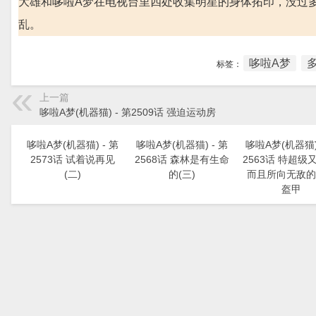
大雄和哆啦A梦在电视台里四处收集明星的身体拓印，没过
乱。
哆啦A梦
标签：
上一篇
哆啦A梦(机器猫) - 第2509话 强迫运动房
哆啦A梦(机器猫) - 第
哆啦A梦(机器猫) - 第
哆啦A梦(机器猫) 
2573话 试着说再见
2568话 森林是有生命
2563话 特超级
(二)
的(三)
而且所向无敌的
盔甲