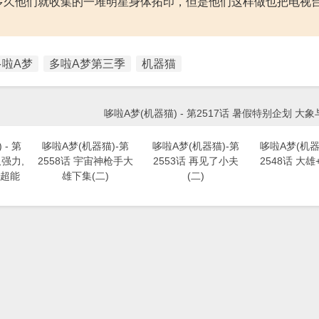
多久他们就收集的一堆明星身体拓印，但是他们这样做也把电视
多啦A梦
多啦A梦第三季
机器猫
哆啦A梦(机器猫) - 第2517话 暑假特别企划 大象
- 第
哆啦A梦(机器猫)-第
哆啦A梦(机器猫)-第
哆啦A梦(机器猫
又强力,
2558话 宇宙神枪手大
2553话 再见了小夫
2548话 大雄
超能
雄下集(二)
(二)