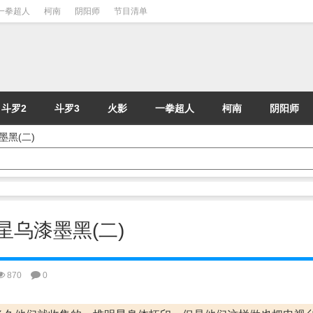
一拳超人
柯南
阴阳师
节目清单
斗罗2
斗罗3
火影
一拳超人
柯南
阴阳师
墨黑(二)
明星乌漆墨黑(二)
870
0