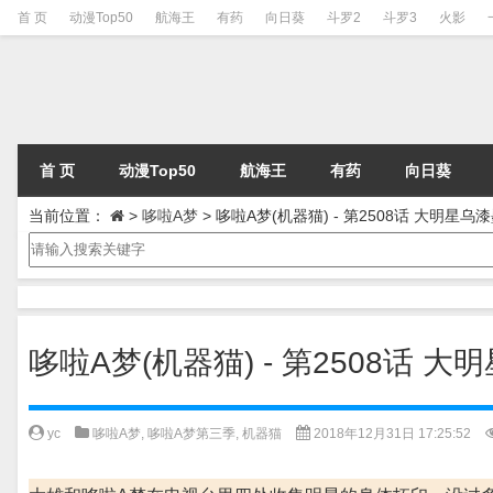
首 页
动漫Top50
航海王
有药
向日葵
斗罗2
斗罗3
火影
首 页
动漫Top50
航海王
有药
向日葵
当前位置：
>
哆啦A梦
>
哆啦A梦(机器猫) - 第2508话 大明星乌漆
哆啦A梦(机器猫) - 第2508话 大
yc
哆啦A梦
,
哆啦A梦第三季
,
机器猫
2018年12月31日 17:25:52