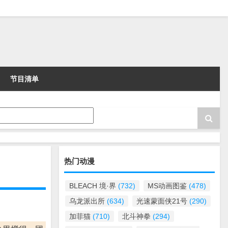
节目清单
热门动漫
BLEACH 境·界
(732)
MS动画图鉴
(478)
乌龙派出所
(634)
光速蒙面侠21号
(290)
加菲猫
(710)
北斗神拳
(294)