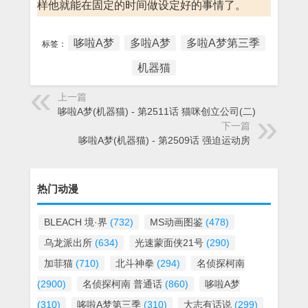
样他就能在固定的时间做设定好的事情了。
哆啦A梦
多啦A梦
多啦A梦第三季
标签：
机器猫
上一篇
哆啦A梦(机器猫) - 第2511话 猫咪创立公司(二)
下一篇
哆啦A梦(机器猫) - 第2509话 强迫运动房
热门动漫
BLEACH 境·界
(732)
MS动画图鉴
(478)
乌龙派出所
(634)
光速蒙面侠21号
(290)
加菲猫
(710)
北斗神拳
(294)
名侦探柯南
(2900)
名侦探柯南 普通话
(860)
哆啦A梦
(310)
哆啦A梦第三季
(310)
大志有话说
(299)