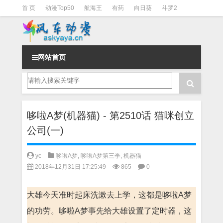
首 页
动漫Top50
航海王
有药
向日葵
斗罗2
斗罗3
火影
一拳超人
柯南
阴阳师
节目清单
网站首页
哆啦A梦(机器猫) - 第2510话 猫咪创立
公司(一)
yc
哆啦A梦
,
哆啦A梦第三季
,
机器猫
2018年12月31日 17:25:49
865
0
大雄今天准时起床洗漱去上学，这都是哆啦A梦
的功劳。哆啦A梦事先给大雄设置了定时器，这