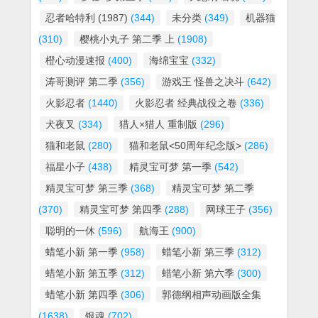
忍者哈特利 (1987)
(344)
未分类
(349)
机器猫
(310)
樱桃小丸子 第二季 上
(1908)
橙心动漫速报
(400)
海绵宝宝
(332)
涛哥测评 第二季
(356)
游戏王 怪兽之决斗
(642)
火影忍者
(1440)
火影忍者 经典战役之卷
(336)
犬夜叉
(334)
猎人×猎人 重制版
(296)
猫和老鼠
(280)
猫和老鼠<50周年纪念版>
(286)
福星小子
(438)
精灵宝可梦 第一季
(542)
精灵宝可梦 第三季
(368)
精灵宝可梦 第二季
(370)
精灵宝可梦 第四季
(288)
网球王子
(356)
聪明的一休
(596)
航海王
(900)
蜡笔小新 第一季
(958)
蜡笔小新 第三季
(312)
蜡笔小新 第五季
(312)
蜡笔小新 第六季
(300)
蜡笔小新 第四季
(306)
郭德纲相声动画版全集
(1638)
银魂
(702)