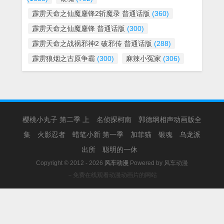
霹雳天命之仙魔鏖锋2斩魔录 普通话版
(360)
霹雳天命之仙魔鏖锋 普通话版
(300)
霹雳天命之战祸邪神2 破邪传 普通话版
(288)
霹雳狼烟之古原争霸
(300)
麻辣小冤家
(306)
樱桃小丸子 第二季 上
名侦探柯南
郭德纲相声动画版全
集
火影忍者
蜡笔小新 第一季
加菲猫
银魂
乌龙派
出所
聪明的一休
Copyright © 2012 - 2026
风车动漫
Powered by
风车动漫
－免费在线观看动漫动画片的网站