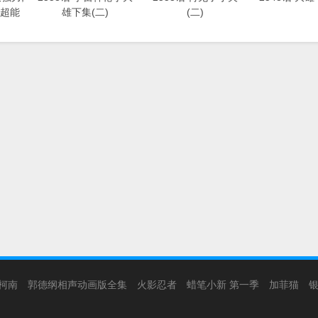
超能
雄下集(二)
(二)
柯南
郭德纲相声动画版全集
火影忍者
蜡笔小新 第一季
加菲猫