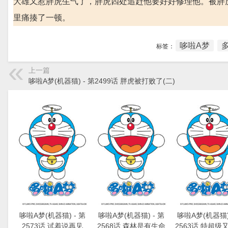
大雄又惹胖虎生气了，胖虎四处追赶他要好好修理他。被胖
里痛揍了一顿。
哆啦A梦
标签：
上一篇
哆啦A梦(机器猫) - 第2499话 胖虎被打败了(二)
哆啦A梦(机器猫) - 第
哆啦A梦(机器猫) - 第
哆啦A梦(机器猫) 
2573话 试着说再见
2568话 森林是有生命
2563话 特超级