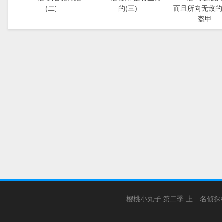
(二)
的(三)
而且所向无敌的
盔甲
樱桃小丸子 第二季 上
名侦探