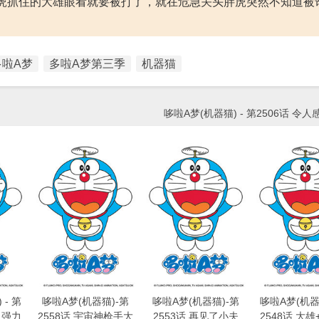
虎抓住的大雄眼看就要被打了，就在危急关头胖虎突然不知道被
多啦A梦
多啦A梦第三季
机器猫
哆啦A梦(机器猫) - 第2506话 令
- 第
哆啦A梦(机器猫)-第
哆啦A梦(机器猫)-第
哆啦A梦(机器猫
又强力,
2558话 宇宙神枪手大
2553话 再见了小夫
2548话 大雄