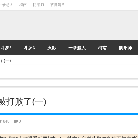
一拳超人
柯南
阴阳师
节目清单
斗罗2
斗罗3
火影
一拳超人
柯南
阴阳师
了(一)
虎被打败了(一)
848
0