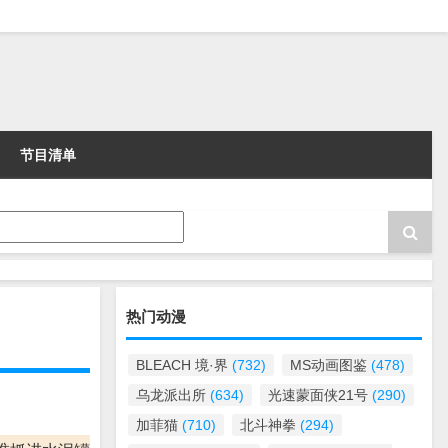
节目清单
热门动漫
BLEACH 境·界
(732)
MS动画图鉴
(478)
乌龙派出所
(634)
光速蒙面侠21号
(290)
加菲猫
(710)
北斗神拳
(294)