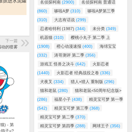
谁抓进水泥罐
名侦探柯南
(2900)
名侦探柯南 普通话
(860)
哆啦A梦
(310)
哆啦A梦第三季
(310)
大志有话说
(299)
忍者哈特利 (1987)
(344)
未分类
(349)
机器猫
(310)
樱桃小丸子 第二季 上
下一篇
(1908)
橙心动漫速报
(400)
海绵宝宝
人感动的喷雾
(332)
涛哥测评 第二季
(356)
游戏王 怪兽之决斗
(642)
火影忍者
(1440)
火影忍者 经典战役之卷
(336)
犬夜叉
(334)
猎人×猎人 重制版
(296)
猫和老鼠
(280)
猫和老鼠<50周年纪念版>
(286)
福星小子
(438)
精灵宝可梦 第一季
(542)
精灵宝可梦 第三季
(368)
精灵宝可梦 第二季
(370)
) - 第
精灵宝可梦 第四季
(288)
网球王子
(356)
+鸽子=?