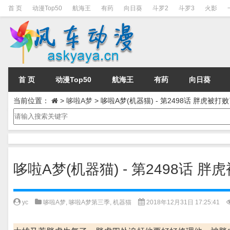
首 页
动漫Top50
航海王
有药
向日葵
斗罗2
斗罗3
火影
首 页
动漫Top50
航海王
有药
向日葵
当前位置：
>
哆啦A梦
>
哆啦A梦(机器猫) - 第2498话 胖虎被打败
哆啦A梦(机器猫) - 第2498话 胖
yc
哆啦A梦
,
哆啦A梦第三季
,
机器猫
2018年12月31日 17:25:41